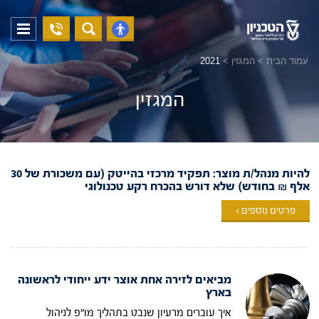
04-
פתח
פתח
8294228
תפריט
נגישות
עמוד הבית
>
המגזין
>
2021
המגזין
להיות מנהל/ת מוצר: תפקיד מרכזי בהייטק (עם משכורת של 30
אלף ₪ בחודש) שלא דורש בהכרח רקע טכנולוגי
פרטים נוספים >
מביאים לזירה אחת אוצר ידע ייחודי לראשונה
בארץ
איך עוברים מרעיון שנבט בתהליך מו"פ לניהול