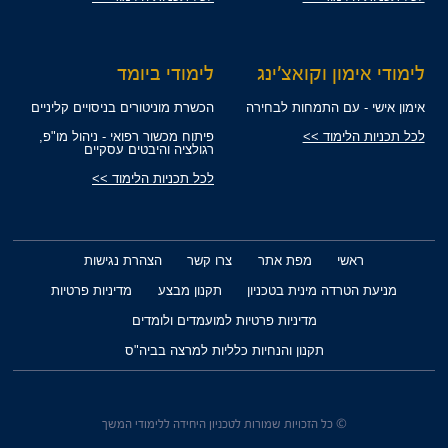
לימודי אימון וקואצ'ינג
לימודי ביומד
אימון אישי - עם התמחות לבחירה
הכשרת מוניטורים בניסויים קליניים
לכל תכניות הלימוד >>
פיתוח מכשור רפואי - ניהול מו"פ,
רגולציה והיבטים עסקיים
לכל תכניות הלימוד >>
ראשי
מפת אתר
צרו קשר
הצהרת נגישות
מניעת הטרדה מינית בטכניון
תקנון מבצע
מדיניות פרטיות
מדיניות פרטיות למועמדים ולומדים
תקנון והנחיות כלליות למרצה בביה"ס
© כל הזכויות שמורות לטכניון היחידה ללימודי המשך