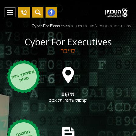
04-
פתח
פתח
8294228
תפריט
נגישות
עמוד הבית
>
תחומי לימוד
>
סייבר
>
Cyber For Executives
Cyber For Executives
סייבר
מ
ש
ת
ת
ף
ב
יום
ת
וח
פ
מיקום
קמפוס שרונה, תל אביב
מ
ת
כונת
ח
וד
ש
ת