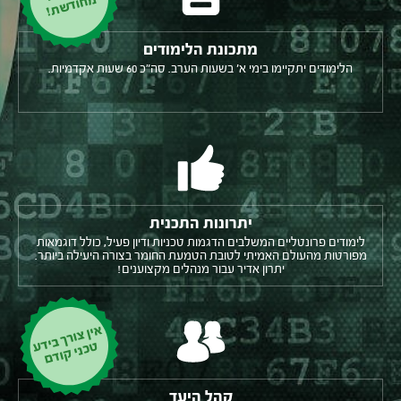
מ
!
מתכונת הלימודים
הלימודים יתקיימו בימי א' בשעות הערב. סה"כ 60 שעות אקדמיות.
יתרונות התכנית
לימודים פרונטליים המשלבים הדגמות טכניות ודיון פעיל, כולל דוגמאות
מפורטות מהעולם האמיתי לטובת הטמעת החומר בצורה היעילה ביותר.
יתרון אדיר עבור מנהלים מקצוענים!
א
ין צ
ורך ב
כני ק
וד
ם
יד
ע ט
קהל היעד