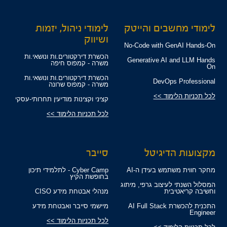
לימודי מחשבים והייטק
לימודי ניהול, יזמות
ושיווק
No-Code with GenAI Hands-On
הכשרת דירקטורים.ות ונושאי.ות
Generative AI and LLM Hands
משרה - קמפוס חיפה
On
הכשרת דירקטורים.ות ונושאי.ות
DevOps Professional
משרה - קמפוס שרונה
לכל תכניות הלימוד >>
קציני וקצינות מודיעין תחרותי-עסקי
לכל תכניות הלימוד >>
מקצועות הדיגיטל
סייבר
מחקר חווית משתמש בעידן ה-AI
Cyber Camp - לתלמידי תיכון
בחופשת הקיץ
המסלול השנתי לעיצוב גרפי, מיתוג
וחשיבה קריאטיבית
מנהלי אבטחת מידע CISO
התכנית להכשרת AI Full Stack
מיישמי סייבר ואבטחת מידע
Engineer
לכל תכניות הלימוד >>