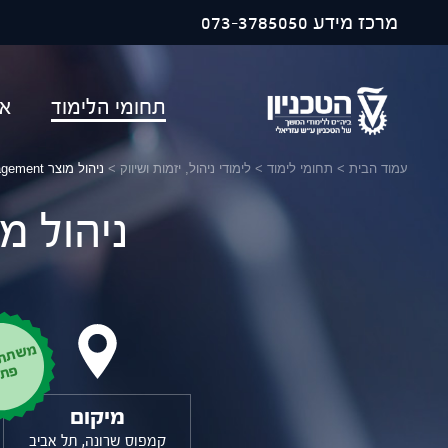
פתח ח
מרכז מידע
073-3785050
תחומי הלימוד
או
עמוד הבית
>
תחומי לימוד
>
לימודי ניהול, יזמות ושיווק
>
ניהול מוצר Product Management
ניהול מוצר nagement
מ
ש
ת
ת
ף
ב
יו
ת
ו
פ
מיקום
קמפוס שרונה, תל אביב