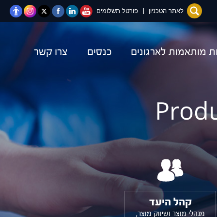
יוטיוב
לינקדאין
פייסבוק
טוויטר
Instagram
לאתר הטכניון
פורטל תשלומים
ות מותאמות לארגונים
כנסים
צרו קשר
קהל היעד
מנהלי מוצר ושיווק מוצר,