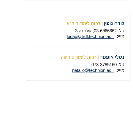
אני מאד מרוצה מקצועית מהקורס. לאון מרצה מצויין, מעניין, סוחף ו
המבוקשת
ממנו ובטוחה שהידע שרכשתי יעזור לי בעתיד הקרוב.
לודה גופין
| רכזת לימודים ת"א
טל. 03-6966662, שלוחה 3
מייל.
ludag@trdf.technion.ac.il
נטלי אופפר
| רכזת לימודים חיפה
טל. 073-3785160
מייל:
natalio@technion.ac.il