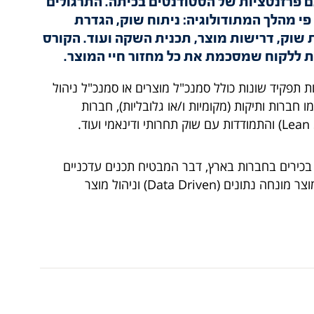
ם פרזנטציות של הסטודנטים בכיתה. התרגולים
פי מהלך המתודולוגיה: ניתוח שוק, הגדרת
 שוק, דרישות מוצר, תכנית השקה ועוד. הקורס
גת ללקוח שמסכמת את כל מחזור חיי המוצר.
ת תפקיד שונות כולל סמנכ"ל מוצרים או סמנכ"ל ניהול
חברות ותיקות (מקומיות ו/או גלובליות), חברות
כירים בחברות בארץ, דבר המבטיח תכנים עדכניים
המותאמים למגמות הרווחות היום בתעשייה – ניהול מוצר מונחה נתונים (Data Driven) וניהול מוצר