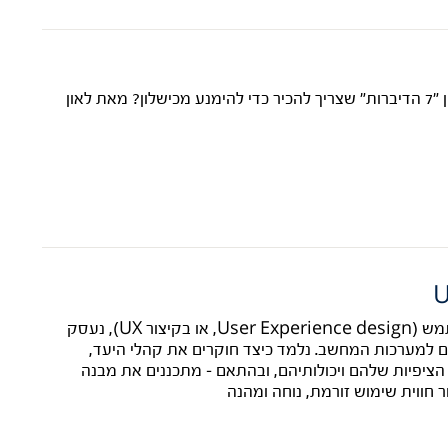
מנהלי מוצר ויזמים יודעים שמרבית המוצרים נכשלים. מהן "7 הדיברות" שצריך להכיר כדי להימנע מכישלון? מאת לאון
U
בקורס אפיון הממשק וחווית המשתמש (User Experience design, או בקיצור UX), נעסק
 למערכות המחשב. נלמד כיצד חוקרים את קהלי היעד,
ציפיות שלהם ויכולותיהם, ובהתאם – מתכננים את מבנה
 חווית שימוש זורמת, נוחה ומהנה