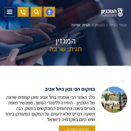
04-
פתח
פתח
8294228
תפריט
נגישות
עמוד הבית
>
המגזין
>
תגית: שרונה
המגזין
תגית: שרונה
במקום הכי נכון בתל אביב
בלב האזור הכי אופנתי בתל אביב שוכן קמפוס שרונה
של הטכניון – היחידה ללימודי המשך, שמכשיר מאות
בוגרים בשנה בתחומים המבוקשים במשק. הנה
תשעה דברים שלא ידעתם על המקום המעודכן ביותר
שיש היום באקדמיה בישראל
פרטים נוספים >