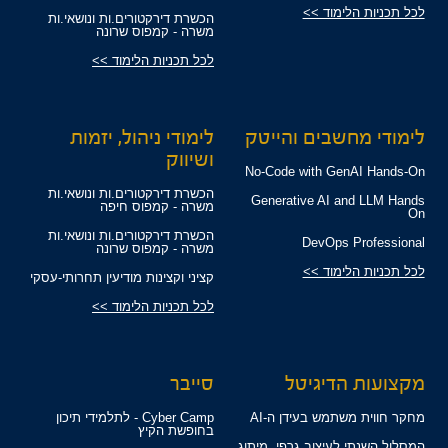
לכל תכניות הלימוד >>
הכשרת דירקטורים.ות ונושאי.ות
משרה - קמפוס שרונה
לכל תכניות הלימוד >>
לימודי מחשבים והייטק
לימודי ניהול, יזמות
ושיווק
No-Code with GenAI Hands-On
הכשרת דירקטורים.ות ונושאי.ות
Generative AI and LLM Hands
משרה - קמפוס חיפה
On
הכשרת דירקטורים.ות ונושאי.ות
DevOps Professional
משרה - קמפוס שרונה
לכל תכניות הלימוד >>
קציני וקצינות מודיעין תחרותי-עסקי
לכל תכניות הלימוד >>
מקצועות הדיגיטל
סייבר
מחקר חווית משתמש בעידן ה-AI
Cyber Camp - לתלמידי תיכון
בחופשת הקיץ
המסלול השנתי לעיצוב גרפי, מיתוג