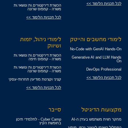
לכל תכניות הלימוד >>
הכשרת דירקטורים.ות ונושאי.ות
משרה - קמפוס שרונה
לכל תכניות הלימוד >>
לימודי מחשבים והייטק
לימודי ניהול, יזמות
ושיווק
No-Code with GenAI Hands-On
הכשרת דירקטורים.ות ונושאי.ות
Generative AI and LLM Hands
משרה - קמפוס חיפה
On
הכשרת דירקטורים.ות ונושאי.ות
DevOps Professional
משרה - קמפוס שרונה
לכל תכניות הלימוד >>
קציני וקצינות מודיעין תחרותי-עסקי
לכל תכניות הלימוד >>
מקצועות הדיגיטל
סייבר
מחקר חווית משתמש בעידן ה-AI
Cyber Camp - לתלמידי תיכון
בחופשת הקיץ
המסלול השנתי לעיצוב גרפי, מיתוג