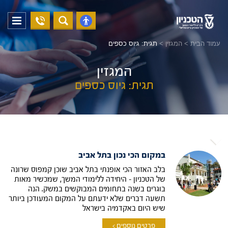
04-
פתח
פתח
8294228
תפריט
נגישות
עמוד הבית
>
המגזין
>
תגית: גיוס כספים
המגזין
תגית: גיוס כספים
במקום הכי נכון בתל אביב
בלב האזור הכי אופנתי בתל אביב שוכן קמפוס שרונה
של הטכניון – היחידה ללימודי המשך, שמכשיר מאות
בוגרים בשנה בתחומים המבוקשים במשק. הנה
תשעה דברים שלא ידעתם על המקום המעודכן ביותר
שיש היום באקדמיה בישראל
פרטים נוספים >