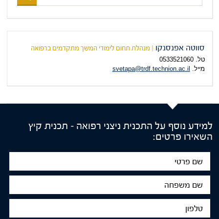
תכנית
הלימוד
המבוקשת
סווטה אפנסנקו
| מנהלת תחום לימודי המשך מתקדמים ברפואה
טל. 0533521060
מייל.
svetapa@trdf.technion.ac.il
למידע נוסף על התכנית ניצני רפואה – תכנית קיץ
השאירו פרטים:
שם
פרטי
שם
משפחה
טלפון