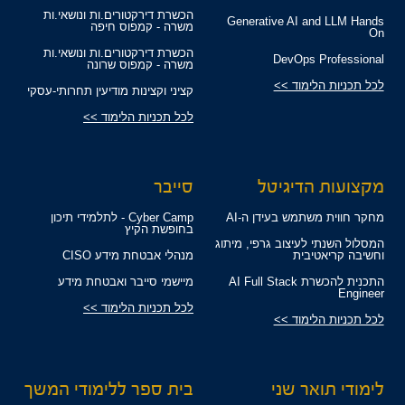
הכשרת דירקטורים.ות ונושאי.ות
Generative AI and LLM Hands
משרה - קמפוס חיפה
On
הכשרת דירקטורים.ות ונושאי.ות
DevOps Professional
משרה - קמפוס שרונה
לכל תכניות הלימוד >>
קציני וקצינות מודיעין תחרותי-עסקי
לכל תכניות הלימוד >>
מקצועות הדיגיטל
סייבר
מחקר חווית משתמש בעידן ה-AI
Cyber Camp - לתלמידי תיכון
בחופשת הקיץ
המסלול השנתי לעיצוב גרפי, מיתוג
וחשיבה קריאטיבית
מנהלי אבטחת מידע CISO
התכנית להכשרת AI Full Stack
מיישמי סייבר ואבטחת מידע
Engineer
לכל תכניות הלימוד >>
לכל תכניות הלימוד >>
לימודי תואר שני
בית ספר ללימודי המשך