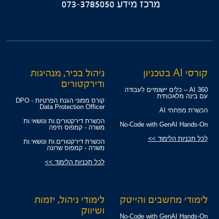
מרכז מידע
073-3785050
קורסי AI בטכניון
ניהול בכיר, מנהיגות
ודירקטורים
360 AI – כלים יישומיים לעבודה
עם בינה מלאכותית
קורס ממוני הגנת הפרטיות - DPO
Data Protection Officer
הכשרת מפתחי AI
הכשרת דירקטורים.ות ונושאי.ות
No-Code with GenAI Hands-On
משרה - קמפוס חיפה
לכל תכניות הלימוד >>
הכשרת דירקטורים.ות ונושאי.ות
משרה - קמפוס שרונה
לכל תכניות הלימוד >>
לימודי מחשבים והייטק
לימודי ניהול, יזמות
ושיווק
No-Code with GenAI Hands-On