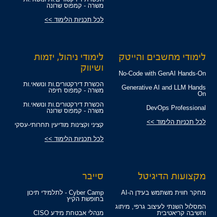
משרה - קמפוס שרונה
לכל תכניות הלימוד >>
לימודי מחשבים והייטק
לימודי ניהול, יזמות
ושיווק
No-Code with GenAI Hands-On
הכשרת דירקטורים.ות ונושאי.ות
Generative AI and LLM Hands
משרה - קמפוס חיפה
On
הכשרת דירקטורים.ות ונושאי.ות
DevOps Professional
משרה - קמפוס שרונה
לכל תכניות הלימוד >>
קציני וקצינות מודיעין תחרותי-עסקי
לכל תכניות הלימוד >>
מקצועות הדיגיטל
סייבר
מחקר חווית משתמש בעידן ה-AI
Cyber Camp - לתלמידי תיכון
בחופשת הקיץ
המסלול השנתי לעיצוב גרפי, מיתוג
וחשיבה קריאטיבית
מנהלי אבטחת מידע CISO