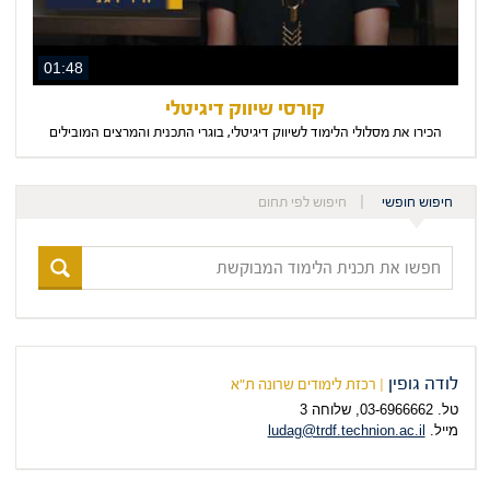
01:48
קורסי שיווק דיגיטלי
הכירו את מסלולי הלימוד לשיווק דיגיטלי, בוגרי התכנית והמרצים המובילים
חיפוש חופשי
חיפוש לפי תחום
חפשו
את
תכנית
הלימוד
המבוקשת
לודה גופין
| רכזת לימודים שרונה ת"א
טל. 03-6966662, שלוחה 3
מייל.
ludag@trdf.technion.ac.il