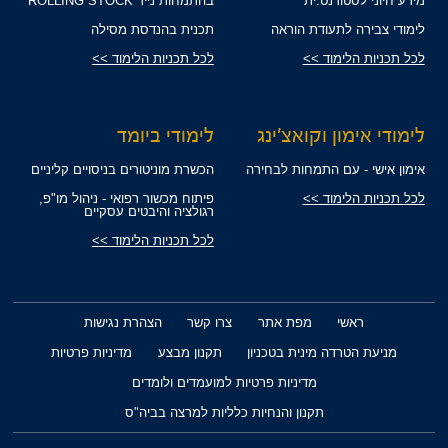
מידע חיוני לסטודנט.ית
בהתמחות נייד ROLLING STOCK
לימודי צבירה לתעודת הוראה
תכנית בהנדסת מסילה
לכל תכניות הלימוד >>
לכל תכניות הלימוד >>
לימודי אימון וקואצ'ינג
לימודי ביומד
אימון אישי - עם התמחות לבחירה
הכשרת מוניטורים בניסויים קליניים
לכל תכניות הלימוד >>
פיתוח מכשור רפואי - ניהול מו"פ,
רגולציה והיבטים עסקיים
לכל תכניות הלימוד >>
ראשי
מפת אתר
צרו קשר
הצהרת נגישות
מניעת הטרדה מינית בטכניון
תקנון מבצע
מדיניות פרטיות
מדיניות פרטיות למועמדים ולומדים
תקנון והנחיות כלליות למרצה בביה"ס