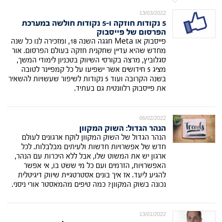
13/03/2022
5 נקודות חוזקה ו-5 נקודות חולשה במערכת
הפרסום של פייסבוק
פייסבוק או Meta חגגה השנה 18, ומזכירה לנו כל שנה
מחדש שהיא עדיין שחקנית חזקה בעולם הפרסום. אור
סגלוביץ, מרצה בקורסי השיווק בטכניון לימודי המשך,
מציג 5 חידושים אשר ישפיעו על כל קמפיינר לטובה
בשנה הקרובה ועוד 5 נקודות לשיפור שעשויות להשאיר
את פייסבוק רלוונטית גם בעתיד.
06/02/2022
הנהר הגדול: השוק המקוון
הנהר הגדול של השוק המקוון לוקח ארגונים לעולם
חדש של אפשרויות חדשות ולעיתים מבלבלות. לכל
ארגון יש את המשוט שלו, אבל ללא היכרות עם הנהר,
האפשרויות, הזרמים ועם כל מי ששט בו, אי אפשר
להגיע ליעד. אז איך בונים אסטרטגיית שיווק דיגיטלית
נכונה בשוק המקוון? כמה טיפים מהמאסטר אורי ניסני.
13/01/2022