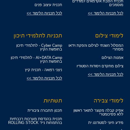
תכנית הסבת אקדמאים למודדים
מוסמכים
תכנית עיצוב פנים
לכל תכניות הלימוד >>
לכל תכניות הלימוד >>
לימודי צילום
תכניות לתלמידי תיכון
המסלול השנתי לצילום והפקת וידאו
Cyber Camp - לתלמידי תיכון
מסחרי
בחופשת הקיץ
אמנות הצילום
AI+DATA Camp - לתלמידי תיכון
בחופשת הקיץ
צילום מתקדם ויסודות הסטודיו
ניצני רפואה - תכנית קיץ
לכל תכניות הלימוד >>
לכל תכניות הלימוד >>
לימודי צבירה
תשתיות
אפיק קבלה מקוצר לתואר ראשון
תכנון תחבורה ציבורית
ללא פסיכומטרי
תכנית בהנדסת מערכות רכבתיות
מידע חיוני לסטודנט.ית
בהתמחות נייד ROLLING STOCK