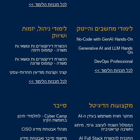
לכל תכניות הלימוד >>
לימודי מחשבים והייטק
לימודי ניהול, יזמות
ושיווק
No-Code with GenAI Hands-On
הכשרת דירקטורים.ות ונושאי.ות
Generative AI and LLM Hands
משרה - קמפוס חיפה
On
הכשרת דירקטורים.ות ונושאי.ות
DevOps Professional
משרה - קמפוס שרונה
לכל תכניות הלימוד >>
קציני וקצינות מודיעין תחרותי-עסקי
לכל תכניות הלימוד >>
מקצועות הדיגיטל
סייבר
מחקר חווית משתמש בעידן ה-AI
Cyber Camp - לתלמידי תיכון
בחופשת הקיץ
המסלול השנתי לעיצוב גרפי, מיתוג
וחשיבה קריאטיבית
מנהלי אבטחת מידע CISO
התכנית להכשרת AI Full Stack
מיישמי סייבר ואבטחת מידע