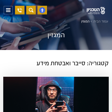
04-
פתח
פתח
8294228
תפריט
נגישות
עמוד הבית
>
המגזין
המגזין
קטגוריה:
סייבר ואבטחת מידע