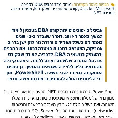
תכניות לימוד מקושרות:
מנהלי מסד נתונים DBA בסביבת
Microsoft ו-Oracle
קורס מפתחי בינה עסקית BI
מפתחי תוכנה
בסביבת NET.
אביגיל בן-טובים סיימה קורס DBA בטכניון לימודי
המשך באפריל 2019. לאחר שעבדה כ-12 שנים
באמדוקס בשלל תפקידים וחזרה מרילוקיישן בדרום
אמריקה, הצטרפה לתכנית במטרה לרענן את התכנים
ולהעמיק בנושאי ה-DBA. לדבריה, לא רק שהקורס
ענה על המטרה שלשמה רצתה ללמוד, היא גם קיבלה
מהמרצים כלים ללמידה עצמאית בהמשך. בן-טובים
הסתקרנה במיוחד לגבי נושא ה-PowerShell, ותוך
כדי הלימודים החלה להעמיק בו ולבנות משהו חדש.
PowerShell הינה תוכנה מבוססת .NET, המאפשרת אוטומציה של
מגוון גדול של מטלות core אדמיניסטרטיביות במערכות הפעלה
השונות; זאת בשל היכולת לגשר בין מערכת ההפעלה והרשתות
(networks) – גם מתוך וגם מחוץ ל- SQL Server. התוכנה תומכת
ב- Azure ומאפשרת שימוש בפקודות cmdlets לביצועים