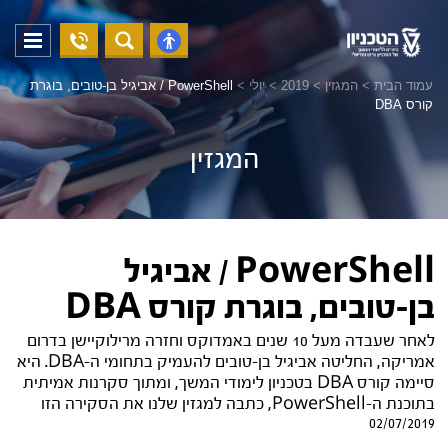
04-
פתח
פתח
8294228
תפריט
נגישות
עמוד הבית
>
המגזין
>
2019
>
יולי
>
PowerShell / אביגיל בן-טובים, בוגרת
קורס DBA
המגזין
PowerShell / אביגיל
בן-טובים, בוגרת קורס DBA
לאחר שעבדה מעל 10 שנים באמדוקס וחזרה מרילוקיישן בדרום
אמריקה, החליטה אביגיל בן-טובים להעמיק בתחומי ה-DBA. היא
סיימה קורס DBA בטכניון לימודי המשך, ומתוך סקרנות אמיתית
בתוכנת ה-PowerShell, כתבה למגזין שלנו את הסקירה הזו
02/07/2019