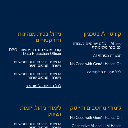
קורסי AI בטכניון
ניהול בכיר, מנהיגות
ודירקטורים
360 AI – כלים יישומיים לעבודה
עם בינה מלאכותית
קורס ממוני הגנת הפרטיות - DPO
Data Protection Officer
הכשרת מפתחי AI
הכשרת דירקטורים.ות ונושאי.ות
No-Code with GenAI Hands-On
משרה - קמפוס חיפה
לכל תכניות הלימוד >>
הכשרת דירקטורים.ות ונושאי.ות
משרה - קמפוס שרונה
לכל תכניות הלימוד >>
לימודי מחשבים והייטק
לימודי ניהול, יזמות
ושיווק
No-Code with GenAI Hands-On
הכשרת דירקטורים.ות ונושאי.ות
Generative AI and LLM Hands
משרה - קמפוס חיפה