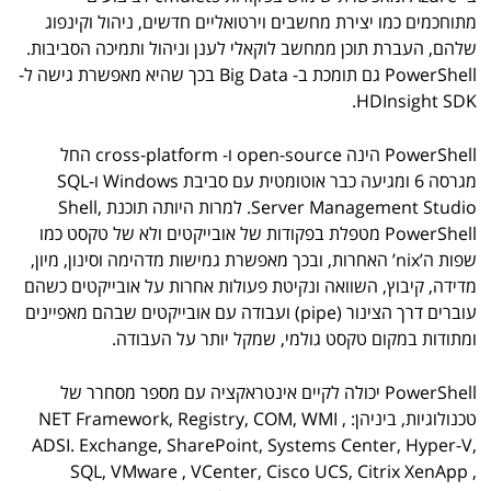
מתוחכמים כמו יצירת מחשבים וירטואליים חדשים, ניהול וקינפוג
שלהם, העברת תוכן ממחשב לוקאלי לענן וניהול ותמיכה הסביבות.
PowerShell גם תומכת ב- Big Data בכך שהיא מאפשרת גישה ל-
HDInsight SDK.
PowerShell הינה open-source ו- cross-platform החל
מגרסה 6 ומגיעה כבר אוטומטית עם סביבת Windows ו-SQL
Server Management Studio. למרות היותה תוכנת Shell,
PowerShell מטפלת בפקודות של אובייקטים ולא של טקסט כמו
שפות ה’nix’ האחרות, ובכך מאפשרת גמישות מדהימה וסינון, מיון,
מדידה, קיבוץ, השוואה ונקיטת פעולות אחרות על אובייקטים כשהם
עוברים דרך הצינור (pipe) ועבודה עם אובייקטים שבהם מאפיינים
ומתודות במקום טקסט גולמי, שמקל יותר על העבודה.
PowerShell יכולה לקיים אינטראקציה עם מספר מסחרר של
טכנולוגיות, ביניהן: NET Framework, Registry, COM, WMI ,
ADSI. Exchange, SharePoint, Systems Center, Hyper-V,
SQL, VMware , VCenter, Cisco UCS, Citrix XenApp ,