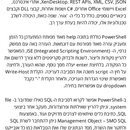
XenDesktop. REST APIs, XML, CSV, JSON, אתרי אינטרנט,
Excel ויישומי Office אחרים, #C ושפות אחרות, קבצי DLL וקבצים
בינאריים נוספים, כולל כל כלי ה- 'nix'. שפה כזאת, היכולה לשלב
טכנולוגיות אלו, יכולה להיות בעלת ערך רב.
PowerShell כוללת בתוכה help מאוד מפותח המתעדכן כל הזמן
ומעניק עזרה מאוד מפורטת עם דוגמאות. העזרה באה עם ממשק
גרפי, ה- (ISE (Integrated Scripting Environment, המאפשר
להריץ פקודות וליצור, לשנות ולבדוק סקריפטים ללא צורך לרשום את
כל הפקודה. בלחיצת enter יעלה מסך נוסף, שהוא העורך, ולחיצה
על חץ ה- script משנה את הסביבה לעריכה. הקלדת Write-Host
מאפשרת שינוי הגדרות העריכה, ולאחר הקלדת "-" נקבל
dropdown עם אפשרויות בחירה.
ב-PowerShell אפשר לקרוא לסביבת ה-SQL כאילו שמדובר ב- file
system, וניתן להריץ שאילתות ופרוצדורות, מעקב אחר ביצועי
SQL, כתיבת כלים שיתאימו לצרכים מדויקים ועוד. באמצעות
Management Object – SMO SQL ניתן להתחבר לשרת SQL
ולחקור את השרת, מסד הנתונים שלו ואת הטבלאות כמו כל אובייקט