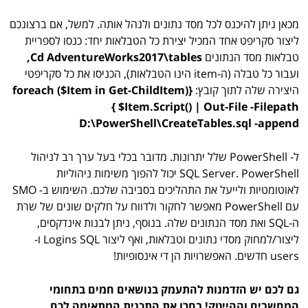
מכאן ניתן להיכנס לכל מסד נתונים ולנהל אותה. למשל, אם ברצונכם
ליצור סקריפט אחד המכיל יצירת כל הטבלאות יחד: כנסו לספריית
טבלאות מסד הנתונים
Cd AdventureWorks2017\tables,
ועבור כל טבלה (ה-item הינו הטבלאות), הכניסו את כל סקריפטי
היצירה שלה לתוך קובץ:
{
foreach ($Item in Get-ChildItem)
{ $Item.Script() | Out-File -Filepath
D:\PowerShell\CreateTables.sql -append
ל- PowerShell שלל יתרונות. מדובר בכלי בעל ערך רב לניהול
SQL Server. PowerShell יכול להפוך משימות ניהוליות
לאוטומטיות ולייעל את התהליכים בסביבה שלכם. השימוש ב- SMO
עם PowerShell מאפשר לחקור ולדווח על חלקים שונים של שרת
ה-SQL ואת מסד הנתונים שלה. בנוסף, ניתן לבנות אינדקסים,
ליצור/למחוק מסדי נתונים וטבלאות, ואף ליצור Logins SQL ו-
users חדשים. האפשרויות הן די אינסופיות!
גם לכם יש הזדמנות להתעמק בנושאים חמים בתחומי
המחשבים וההייטק! בחרו את התכנית המתאימה לכם