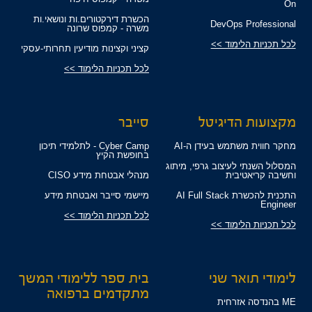
On
הכשרת דירקטורים.ות ונושאי.ות
DevOps Professional
משרה - קמפוס שרונה
לכל תכניות הלימוד >>
קציני וקצינות מודיעין תחרותי-עסקי
לכל תכניות הלימוד >>
מקצועות הדיגיטל
סייבר
מחקר חווית משתמש בעידן ה-AI
Cyber Camp - לתלמידי תיכון
בחופשת הקיץ
המסלול השנתי לעיצוב גרפי, מיתוג
וחשיבה קריאטיבית
מנהלי אבטחת מידע CISO
התכנית להכשרת AI Full Stack
מיישמי סייבר ואבטחת מידע
Engineer
לכל תכניות הלימוד >>
לכל תכניות הלימוד >>
לימודי תואר שני
בית ספר ללימודי המשך
מתקדמים ברפואה
ME בהנדסה אזרחית