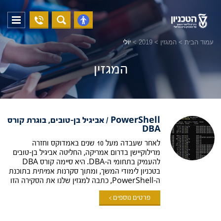
04-
פתח
פתח
8294228
תפריט
נגישות
עמוד הבית
>
המגזין
>
2019
>
יולי
המגזין
PowerShell / אביגיל בן-טובים, בוגרת קורס
DBA
לאחר שעבדה מעל 10 שנים באמדוקס וחזרה
מרילוקיישן בדרום אמריקה, החליטה אביגיל בן-טובים
להעמיק בתחומי ה-DBA. היא סיימה קורס DBA
בטכניון לימודי המשך, ומתוך סקרנות אמיתית בתוכנת
ה-PowerShell, כתבה למגזין שלנו את הסקירה הזו
פרטים נוספים >