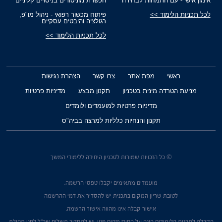
אימון אישי - עם התמחות לבחירה
הכשרת מוניטורים בניסויים קליניים
לכל תכניות הלימוד >>
פיתוח מכשור רפואי - ניהול מו"פ,
רגולציה והיבטים עסקיים
לכל תכניות הלימוד >>
ראשי
מפת אתר
צרו קשר
הצהרת נגישות
מניעת הטרדה מינית בטכניון
תקנון מבצע
מדיניות פרטיות
מדיניות פרטיות למועמדים ולומדים
תקנון והנחיות כלליות למרצה בביה"ס
© כל הזכויות שמורות לטכניון היחידה ללימודי המשך
מועמדים מתאימים יקבלו טפסי הרשמה.
לטובת שריון המקום בתכנית יש להסדיר את דמי ההרשמה
אישור קבלה אינו מהווה אישור הרשמה.
הקבלה לתכנית הלימודים הינה על בסיס מקום פנוי. יש להסדיר תשלום שכ"ל לפני תחילת