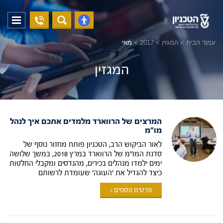
04-
פתח
פתח
8294228
תפריט
נגישות
עמוד הבית
>
המגזין
>
2017
>
מאי
המגזין
המרצים של הרווארד מלמדים אתכם איך לנהל
מו"מ
לאור הביקוש הרב, הטכניון פותח מחזור נוסף של
סדנת המו"מ של הרווארד במרץ 2018, במשך שלושה
ימים ילמדו מנהלים בכירים, מהנדסים ומקבלי החלטות
כיצד להגדיל את 'העוגה' שעומדת לרשותם
פרטים נוספים >