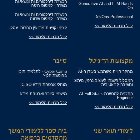
הכשרת דירקטורים.ות ונושאי.ות
Generative AI and LLM Hands
משרה - קמפוס חיפה
On
הכשרת דירקטורים.ות ונושאי.ות
DevOps Professional
משרה - קמפוס שרונה
לכל תכניות הלימוד >>
קציני וקצינות מודיעין תחרותי-עסקי
לכל תכניות הלימוד >>
מקצועות הדיגיטל
סייבר
מחקר חווית משתמש בעידן ה-AI
Cyber Camp - לתלמידי תיכון
בחופשת הקיץ
המסלול השנתי לעיצוב גרפי, מיתוג
וחשיבה קריאטיבית
מנהלי אבטחת מידע CISO
התכנית להכשרת AI Full Stack
מיישמי סייבר ואבטחת מידע
Engineer
לכל תכניות הלימוד >>
לכל תכניות הלימוד >>
לימודי תואר שני
בית ספר ללימודי המשך
מתקדמים ברפואה