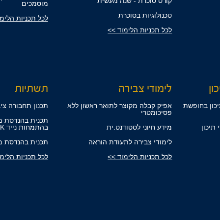
קורס סוכרת - שנה מעשית
מוסמכים
טכנולוגיות בסוכרת
לכל תכניות הלימ
לכל תכניות הלימוד >>
ון
לימודי צבירה
תשתיות
ידי תיכון בחופשת
אפיק קבלה מקוצר לתואר ראשון ללא
תכנון תחבורה ציב
פסיכומטרי
תכנית בהנדסת מ
למידי תיכון
מידע חיוני לסטודנט.ית
בהתמחות נייד ROLLING STOCK
לימודי צבירה לתעודת הוראה
תכנית בהנדסת מ
לכל תכניות הלימוד >>
לכל תכניות הלימ