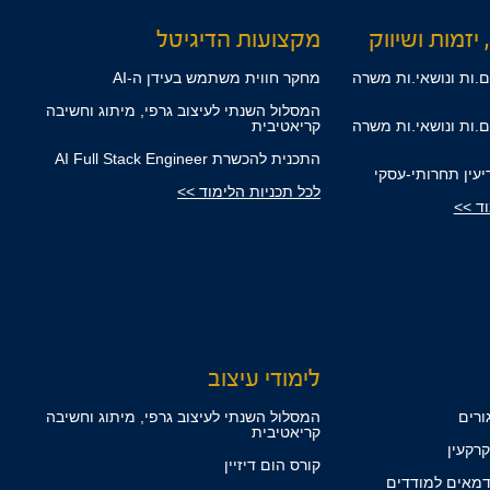
 יזמות ושיווק
מקצועות הדיגיטל
.ות ונושאי.ות משרה
מחקר חווית משתמש בעידן ה-AI
המסלול השנתי לעיצוב גרפי, מיתוג וחשיבה
.ות ונושאי.ות משרה
קריאטיבית
התכנית להכשרת AI Full Stack Engineer
דיעין תחרותי-עסקי
לכל תכניות הלימוד >>
וד >>
לימודי עיצוב
ורים
המסלול השנתי לעיצוב גרפי, מיתוג וחשיבה
קריאטיבית
רקעין
קורס הום דיזיין
מאים למודדים