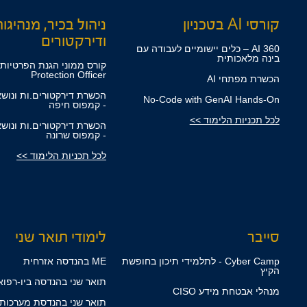
קורסי AI בטכניון
ניהול בכיר, מנהיגו
ודירקטורים
360 AI – כלים יישומיים לעבודה עם
בינה מלאכותית
Protection Officer
הכשרת מפתחי AI
הכשרת דירקטורים.ות ונוש
No-Code with GenAI Hands-On
- קמפוס חיפה
לכל תכניות הלימוד >>
הכשרת דירקטורים.ות ונוש
- קמפוס שרונה
לכל תכניות הלימוד >>
סייבר
לימודי תואר שני
Cyber Camp - לתלמידי תיכון בחופשת
ME בהנדסה אזרחית
הקיץ
תואר שני בהנדסה ביו-רפואית
מנהלי אבטחת מידע CISO
תואר שני בהנדסת מערכות ME