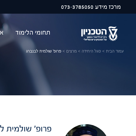
פתח ח
מרכז מידע
073-3785050
תחומי הלימוד
או
עמוד הבית
>
סגל היחידה
>
מרצים
>
פרופ' שולמית לבנברג
פרופ' שולמית ל