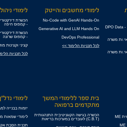
ת
לימודי מחשבים והייטק
לימודי ניהול,
No-Code with GenAI Hands-On
הכשרת דירקטורים
- קמפוס חיפה
קורס ממוני הגנת הפרטיות - DPO Data
Generative AI and LLM Hands On
הכשרת דירקטורים
- קמפוס שרונה
DevOps Professional
אי.ות משרה
קציני וקצינות מו
לכל תכניות הלימוד >>
אי.ות משרה
לכל תכניות הלימ
בית ספר ללימודי המשך
לימודי נדל"ן
מתקדמים ברפואה
יזמות בבנייה למג
הכשרה בגישה הקוגניטיבית התנהגותית
 ME
לימודי שמאות מק
(C.B.T) לעובדים במערכות בריאות
תכנית הסבת אקד