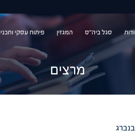
יפוש
דות
סגל ביה"ס
המגזין
פיתוח עסקי ותכני
מרצים
בנברג