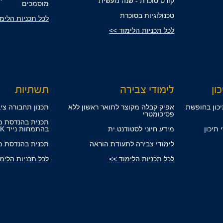
קורס סוכרת - שנה מעשית
מוסמכים
טכנולוגיות בסוכרת
לכל תכניות הלימ
לכל תכניות הלימוד >>
ון
לימודי צבירה
תשתיות
ידי תיכון בחופשת
אפיק קבלה מקוצר לתואר ראשון ללא
תכנון תחבורה ציב
פסיכומטרי
תכנית בהנדסת מ
למידי תיכון
מידע חיוני לסטודנט.ית
בהתמחות נייד ROLLING STOCK
לימודי צבירה לתעודת הוראה
תכנית בהנדסת מ
לכל תכניות הלימוד >>
לכל תכניות הלימ