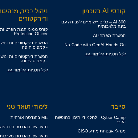
קורסי AI בטכניון
ניהול בכיר, מנהיגו
ודירקטורים
360 AI – כלים יישומיים לעבודה עם
בינה מלאכותית
Protection Officer
הכשרת מפתחי AI
הכשרת דירקטורים.ות ונוש
No-Code with GenAI Hands-On
- קמפוס חיפה
לכל תכניות הלימוד >>
הכשרת דירקטורים.ות ונוש
- קמפוס שרונה
לכל תכניות הלימוד >>
סייבר
לימודי תואר שני
Cyber Camp - לתלמידי תיכון בחופשת
ME בהנדסה אזרחית
הקיץ
תואר שני בהנדסה ביו-רפואית
מנהלי אבטחת מידע CISO
תואר שני בהנדסת מערכות ME