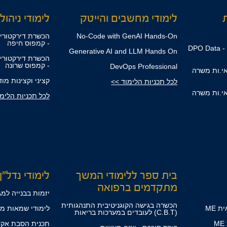
ת
לימודי מחשבים והייטק
לימודי ניהול,
No-Code with GenAI Hands-On
הכשרת דירקטורים
- קמפוס חיפה
קורס ממוני הגנת הפרטיות - DPO Data
Generative AI and LLM Hands On
הכשרת דירקטורים
- קמפוס שרונה
DevOps Professional
אי.ות משרה
קציני וקצינות מו
לכל תכניות הלימוד >>
אי.ות משרה
לכל תכניות הלימ
בית ספר ללימודי המשך
לימודי נדל"ן
מתקדמים ברפואה
יזמות בבנייה למג
הכשרה בגישה הקוגניטיבית התנהגותית
 ME
לימודי שמאות מק
(C.B.T) לעובדים במערכות בריאות
תכנית הסבת אקד