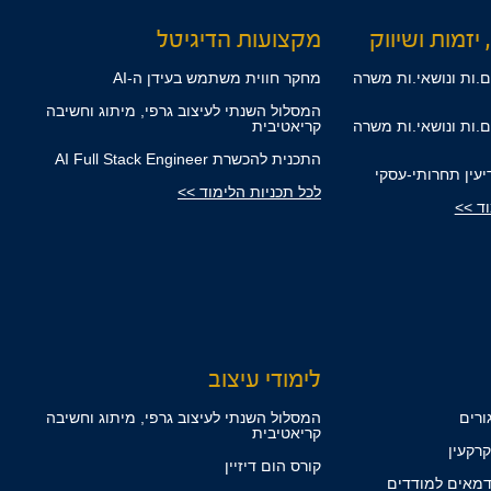
 יזמות ושיווק
מקצועות הדיגיטל
.ות ונושאי.ות משרה
מחקר חווית משתמש בעידן ה-AI
המסלול השנתי לעיצוב גרפי, מיתוג וחשיבה
.ות ונושאי.ות משרה
קריאטיבית
התכנית להכשרת AI Full Stack Engineer
דיעין תחרותי-עסקי
לכל תכניות הלימוד >>
וד >>
לימודי עיצוב
ורים
המסלול השנתי לעיצוב גרפי, מיתוג וחשיבה
קריאטיבית
רקעין
קורס הום דיזיין
מאים למודדים