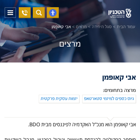
04-
פתח
פתח
8294228
תפריט
נגישות
עמוד הבית
>
סגל היחידה
>
מרצים
>
אבי קאופמן
מרצים
אבי קאופמן
מרצה בתחומים:
גיוס כספים למיזמי סטארטאפ
יזמות עסקית פרקטית
אבי קאופמן הוא מנכ"ל האקדמיה לפיננסים מבית BDO.
מוסמך הפקולטה להנדסת תעשייה וניהול בטכניון, מנהל השקעות