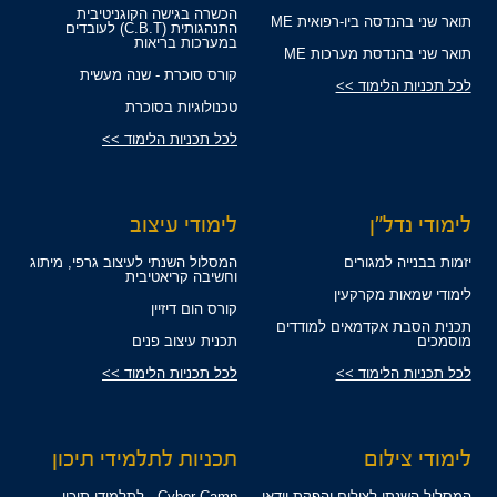
הכשרה בגישה הקוגניטיבית
תואר שני בהנדסה ביו-רפואית ME
התנהגותית (C.B.T) לעובדים
במערכות בריאות
תואר שני בהנדסת מערכות ME
קורס סוכרת - שנה מעשית
לכל תכניות הלימוד >>
טכנולוגיות בסוכרת
לכל תכניות הלימוד >>
לימודי נדל"ן
לימודי עיצוב
יזמות בבנייה למגורים
המסלול השנתי לעיצוב גרפי, מיתוג
וחשיבה קריאטיבית
לימודי שמאות מקרקעין
קורס הום דיזיין
תכנית הסבת אקדמאים למודדים
מוסמכים
תכנית עיצוב פנים
לכל תכניות הלימוד >>
לכל תכניות הלימוד >>
לימודי צילום
תכניות לתלמידי תיכון
המסלול השנתי לצילום והפקת וידאו
Cyber Camp - לתלמידי תיכון