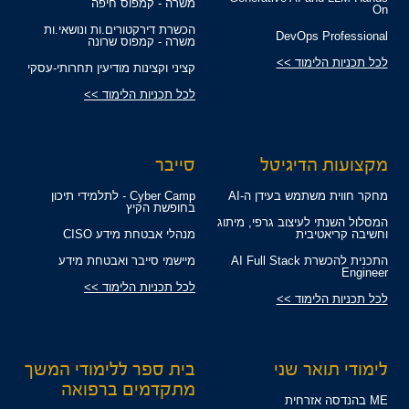
משרה - קמפוס חיפה
On
הכשרת דירקטורים.ות ונושאי.ות
DevOps Professional
משרה - קמפוס שרונה
לכל תכניות הלימוד >>
קציני וקצינות מודיעין תחרותי-עסקי
לכל תכניות הלימוד >>
מקצועות הדיגיטל
סייבר
מחקר חווית משתמש בעידן ה-AI
Cyber Camp - לתלמידי תיכון
בחופשת הקיץ
המסלול השנתי לעיצוב גרפי, מיתוג
וחשיבה קריאטיבית
מנהלי אבטחת מידע CISO
התכנית להכשרת AI Full Stack
מיישמי סייבר ואבטחת מידע
Engineer
לכל תכניות הלימוד >>
לכל תכניות הלימוד >>
לימודי תואר שני
בית ספר ללימודי המשך
מתקדמים ברפואה
ME בהנדסה אזרחית