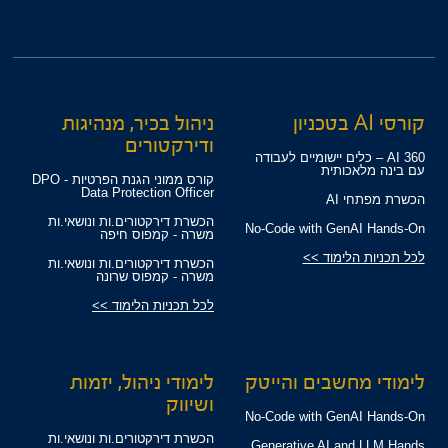
קורסי AI בטכניון
ניהול בכיר, מנהיגות
ודירקטורים
360 AI – כלים יישומיים לעבודה
עם בינה מלאכותית
קורס ממוני הגנת הפרטיות - DPO
Data Protection Officer
הכשרת מפתחי AI
הכשרת דירקטורים.ות ונושאי.ות
No-Code with GenAI Hands-On
משרה - קמפוס חיפה
לכל תכניות הלימוד >>
הכשרת דירקטורים.ות ונושאי.ות
משרה - קמפוס שרונה
לכל תכניות הלימוד >>
לימודי מחשבים והייטק
לימודי ניהול, יזמות
ושיווק
No-Code with GenAI Hands-On
הכשרת דירקטורים.ות ונושאי.ות
Generative AI and LLM Hands