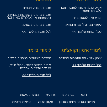
אפיק קבלה מקוצר לתואר ראשון
תכנון תחבורה ציבורית
ללא פסיכומטרי
תכנית בהנדסת מערכות רכבתיות
מידע חיוני לסטודנט.ית
בהתמחות נייד ROLLING STOCK
לימודי צבירה לתעודת הוראה
תכנית בהנדסת מסילה
לכל תכניות הלימוד >>
לכל תכניות הלימוד >>
לימודי אימון וקואצ'ינג
לימודי ביומד
אימון אישי - עם התמחות לבחירה
הכשרת מוניטורים בניסויים קליניים
לכל תכניות הלימוד >>
פיתוח מכשור רפואי - ניהול מו"פ,
רגולציה והיבטים עסקיים
לכל תכניות הלימוד >>
ראשי
מפת אתר
צרו קשר
הצהרת נגישות
מניעת הטרדה מינית בטכניון
תקנון מבצע
מדיניות פרטיות