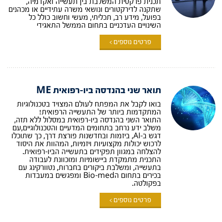
תכנית פרקטית המשלבת בין תעשייה ואקדמיה,
שתקנה לדירקטורים ונושאי משרה עתידיים או מכהנים
בפועל, מידע רב, תכליתי, מעשי וחשוב כולל כל
השינויים העדכניים בתחום הממשל התאגידי
פרטים נוספים >
תואר שני בהנדסה ביו-רפואית ME
בואו לקבל את המפתח לעולם המצויד בטכנולוגיות
המתקדמות ביותר של התעשייה הרפואית!
התואר השני בהנדסה ביו-רפואית במסלול ללא תזה,
משלב ידע נרחב בתחומים המדעיים והטכנולוגיים,עם
דגש ב-AI, ביזמות ובחדשנות פורצת דרך, כך שתוכלו
לרכוש יכולות מקצועיות ויזמיות, המהוות את היסוד
להצלחה במגוון תפקידים בתעשייה הביו-רפואית.
התכנית מתמקדת ביישומיות ומוכוונת לעבודה
בתעשייה, ומשלבת ביקורים בחברות, נטוורקינג עם
בכירים בתחום הBio-med ומפגשים במעבדות
בפקולטה.
פרטים נוספים >