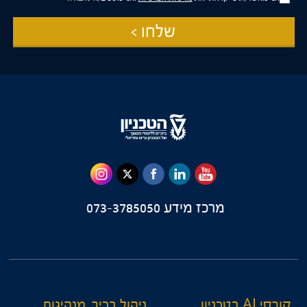
פרסומי
שלחו >
מרכז מידע
073-3785050
קורסי AI בטכניון
ניהול בכיר, מנהיגות