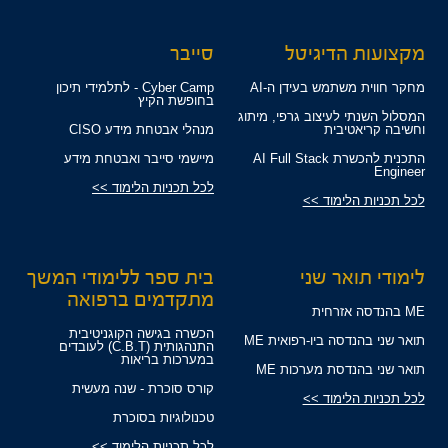
מקצועות הדיגיטל
סייבר
מחקר חווית משתמש בעידן ה-AI
Cyber Camp - לתלמידי תיכון
בחופשת הקיץ
המסלול השנתי לעיצוב גרפי, מיתוג
וחשיבה קריאטיבית
מנהלי אבטחת מידע CISO
התכנית להכשרת AI Full Stack
מיישמי סייבר ואבטחת מידע
Engineer
לכל תכניות הלימוד >>
לכל תכניות הלימוד >>
לימודי תואר שני
בית ספר ללימודי המשך
מתקדמים ברפואה
ME בהנדסה אזרחית
הכשרה בגישה הקוגניטיבית
תואר שני בהנדסה ביו-רפואית ME
התנהגותית (C.B.T) לעובדים
במערכות בריאות
תואר שני בהנדסת מערכות ME
קורס סוכרת - שנה מעשית
לכל תכניות הלימוד >>
טכנולוגיות בסוכרת
לכל תכניות הלימוד >>