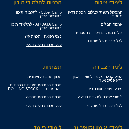
לימודי צילום
תכניות לתלמידי תיכון
המסלול השנתי לצילום והפקת וידאו
Cyber Camp - לתלמידי תיכון
מסחרי
בחופשת הקיץ
אמנות הצילום
AI+DATA Camp - לתלמידי תיכון
בחופשת הקיץ
צילום מתקדם ויסודות הסטודיו
ניצני רפואה - תכנית קיץ
לכל תכניות הלימוד >>
לכל תכניות הלימוד >>
לימודי צבירה
תשתיות
אפיק קבלה מקוצר לתואר ראשון
תכנון תחבורה ציבורית
ללא פסיכומטרי
תכנית בהנדסת מערכות רכבתיות
מידע חיוני לסטודנט.ית
בהתמחות נייד ROLLING STOCK
לימודי צבירה לתעודת הוראה
תכנית בהנדסת מסילה
לכל תכניות הלימוד >>
לכל תכניות הלימוד >>
לימודי אימון וקואצ'ינג
לימודי ביומד