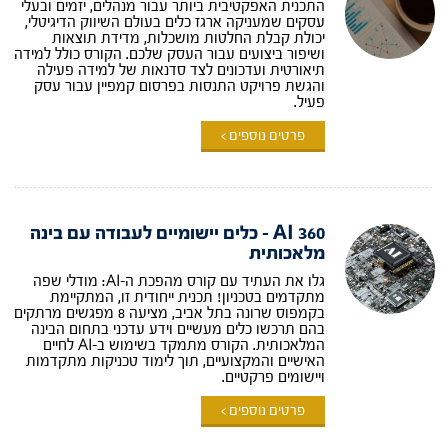
התכנית האפקטיבית ביותר עבור מנהלים, יזמים ובעלי
עסקים שמעניקה ארגז כלים בעולם השיווק הדיגיטלי,
יכולת קבלת החלטות מושכלות, מדידת תוצאות
ושיפור ביצועים עבור העסק שלכם. הקורס כולל למידה
תיאורטית ועדכונים לצד סדנאות של למידה פעילה
והגשת פרויקט התנסות בפרסום קמפיין עבור עסק
פעיל.
פרטים נוספים >
360 AI – כלים יישומיים לעבודה עם בינה
מלאכותית
גלו את העתיד עם קורס מהפכת ה-AI: מודלי שפה
מתקדמים בטכניון! תכנית ייחודית זו, המתקיימת
בקמפוס שרונה בתל אביב, מציעה 8 מפגשים מרתקים
בהם תרכשו כלים מעשיים וידע עדכני בתחום הבינה
המלאכותית. הקורס מתמקד בשימוש ב-AI לחיים
האישיים והמקצועיים, תוך לימוד טכניקות מתקדמות
ויישומים פרקטיים.
פרטים נוספים >