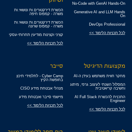
No-Code with GenAI Hands-On
הכשרת דירקטורים.ות ונושאי.ות
Generative AI and LLM Hands
משרה - קמפוס חיפה
On
הכשרת דירקטורים.ות ונושאי.ות
DevOps Professional
משרה - קמפוס שרונה
לכל תכניות הלימוד >>
קציני וקצינות מודיעין תחרותי-עסקי
לכל תכניות הלימוד >>
מקצועות הדיגיטל
סייבר
מחקר חווית משתמש בעידן ה-AI
Cyber Camp - לתלמידי תיכון
בחופשת הקיץ
המסלול השנתי לעיצוב גרפי, מיתוג
וחשיבה קריאטיבית
מנהלי אבטחת מידע CISO
התכנית להכשרת AI Full Stack
מיישמי סייבר ואבטחת מידע
Engineer
לכל תכניות הלימוד >>
לכל תכניות הלימוד >>
לימודי תואר שני
בית ספר ללימודי המשך