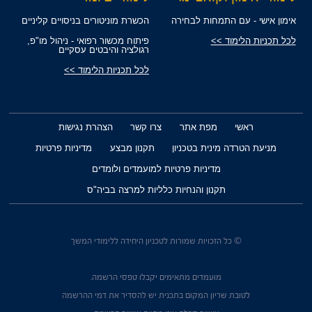
אימון אישי - עם התמחות לבחירה
הכשרת מוניטורים בניסויים קליניים
לכל תכניות הלימוד >>
פיתוח מכשור רפואי - ניהול מו"פ,
רגולציה והיבטים עסקיים
לכל תכניות הלימוד >>
ראשי
מפת אתר
צרו קשר
הצהרת נגישות
מניעת הטרדה מינית בטכניון
תקנון מבצע
מדיניות פרטיות
מדיניות פרטיות למועמדים ולומדים
תקנון והנחיות כלליות למרצה בביה"ס
© כל הזכויות שמורות לטכניון היחידה ללימודי המשך
מועמדים מתאימים יקבלו טפסי הרשמה.
לטובת שריון המקום בתכנית יש להסדיר את דמי ההרשמה