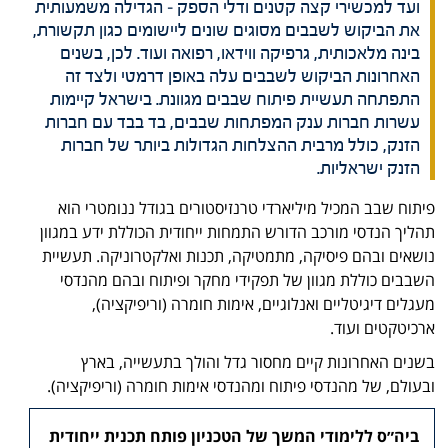
ועד למכשירי קצה קטנים ודלי הספק – הגדילה משמעותית
את הביקוש לשבבים מסוגים שונים ליישומים כגון תקשורת,
בינה מלאכותית, גרפיקה ווידאו, רפואה ועוד. לכן, בשנים
האחרונות הביקוש לשבבים עלה באופן דרמטי ולצד זה
התפתחה תעשיית פיתוח שבבים מגוונת. בישראל קיימות
עשרות חברות ענק המפתחות שבבים, בד בבד עם חברות
הזנק, כולל מרבית ההצלחות הגדולות ביותר של חברות
הזנק ישראליות.
פיתוח שבב המכיל מיליארדי טרנזיסטורים בגודל ננומטרי הוא
תהליך הנדסי מורכב הדורש התמחות ייחודית הכוללת ידע במגוון
נושאים ובהם פיסיקה, מתמטיקה, תכנות ואלקטרוניקה. תעשיית
השבבים כוללת מגוון של תפקידי מחקר ופיתוח ובהם מהנדסי
מעגלים דיגיטליים ואנלוגיים, אימות חומרה (וריפיקציה),
ארכיטקטים ועוד.
בשנים האחרונות קיים מחסור גדל והולך בתעשייה, בארץ
ובעולם, של מהנדסי פיתוח ומהנדסי אימות חומרה (וריפיקציה).
ביה״ס ללימודי המשך של הטכניון פותח תכנית ייחודית