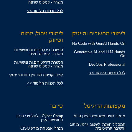
משרה - קמפוס שרונה
לכל תכניות הלימוד >>
לימודי מחשבים והייטק
לימודי ניהול, יזמות
ושיווק
No-Code with GenAI Hands-On
הכשרת דירקטורים.ות ונושאי.ות
Generative AI and LLM Hands
משרה - קמפוס חיפה
On
הכשרת דירקטורים.ות ונושאי.ות
DevOps Professional
משרה - קמפוס שרונה
לכל תכניות הלימוד >>
קציני וקצינות מודיעין תחרותי-עסקי
לכל תכניות הלימוד >>
מקצועות הדיגיטל
סייבר
מחקר חווית משתמש בעידן ה-AI
Cyber Camp - לתלמידי תיכון
בחופשת הקיץ
המסלול השנתי לעיצוב גרפי, מיתוג
וחשיבה קריאטיבית
מנהלי אבטחת מידע CISO