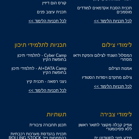
קורס הום דיזיין
תכנית הסבת אקדמאים למודדים
מוסמכים
תכנית עיצוב פנים
לכל תכניות הלימוד >>
לכל תכניות הלימוד >>
לימודי צילום
תכניות לתלמידי תיכון
המסלול השנתי לצילום והפקת וידאו
Cyber Camp - לתלמידי תיכון
מסחרי
בחופשת הקיץ
אמנות הצילום
AI+DATA Camp - לתלמידי תיכון
בחופשת הקיץ
צילום מתקדם ויסודות הסטודיו
ניצני רפואה - תכנית קיץ
לכל תכניות הלימוד >>
לכל תכניות הלימוד >>
לימודי צבירה
תשתיות
אפיק קבלה מקוצר לתואר ראשון
תכנון תחבורה ציבורית
ללא פסיכומטרי
תכנית בהנדסת מערכות רכבתיות
מידע חיוני לסטודנט.ית
בהתמחות נייד ROLLING STOCK