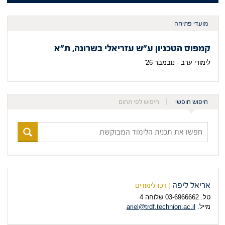
מועדי פתיחה
קמפוס הטכניון ע"ש עזריאלי בשרונה, ת"א
לימודי ערב - נובמבר 26'
חיפוש חופשי
חיפוש לפי תחום
חפשו
את
תכנית
הלימוד
המבוקשת
אריאל ליפה
| רכז לימודים
טל. 03-6966662 שלוחה 4
מייל.
ariel@trdf.technion.ac.il