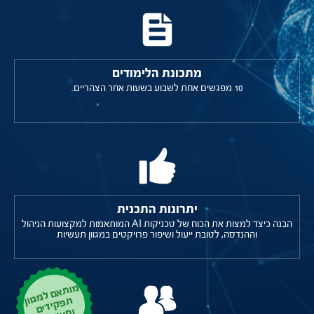
מתכונת הלימודים
10 מפגשים אחת לשבוע בשעות אחר הצהריים.
יתרונות התכנית
הבנה כיצד למצות את הכוח של טכניקות AI המותאמות למקצועות הניהול
וההנדסה, לטובת ייעול ושיפור פרויקטים במגוון תעשיות
מ
ות
א
ם
למ
פ
ק
יד
ים
ע
ש
יות
גוון ת