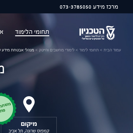
פתח ח
מרכז מידע
073-3785050
תחומי הלימוד
או
עמוד הבית
>
תחומי לימוד
>
לימודי מחשבים והייטק
>
מנהלי אבטחת מידע CISO
מ
מ
ש
ת
ת
ף
ב
יו
ת
ו
פ
מיקום
קמפוס שרונה, תל אביב