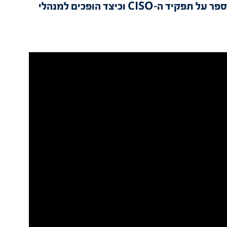
אורן אלימלך, המנהל האקדמי של הקורס מספר על תפקיד ה-CISO וכיצד הופכים למנהלי