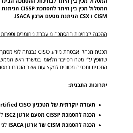
המסלול מכין בין היתר לבחינות ההסמכה הבינל
CISM ו CSX הניתנת מטעם ארגון ISACA.
ההכנה לבחינות ההסמכה מועברת מחומרים וספרות רשמית ומק
תכנית מנהלי אבטחת מידע O
שהופץ ע"י מטה הסייבר הלאומי במשרד ראש הממשלה ביום 31 בדצמבר 2015 (י"ט בט
התכנית ותכניה מכוונים למקצועות אשר הוגדרו במסמך 
יתרונות התכנית:
תעודה יוקרתית של הטכניון Technion Certified CISO
הכנה להסמכת CISSP מטעם ארגון ISC2
לנ
הכנה להסמכת CISM של ארגון ISACA
לניג