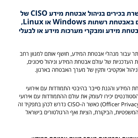
תכנית הלימודים המובילה בישראל להכשרת בכירים בניהול אבטחת מידע CISO של
הטכניון. המסלול מיועד לבעלי רקע הולם באבטחת רשתות Windows או Linux,
בטחת מידע ומבקרי מערכות מידע או לבעלי
מים ביותר עבור מנהלי אבטחת המידע, חושף אותם למגוון רחב
ות העדכניות של עולם אבטחת המידע וניהול סיכונים,
יהול אפקטיבי ותקין של מערך האבטחה בארגון.
ת המידע והגנת סייבר בהיבטי התמודדות עם אירועי
הסטודנטים יכירו לעומק את עולם ההתמודדות עם אירועי
סייבר ואף יספק הכרות יסודית לתפקיד Officer Privacy Data) DPO) כאשר ה-CISO נדרש לכהן בתפקיד זה
משפטיות, הביקורת, הציות ואף הרגולטורים בישראל