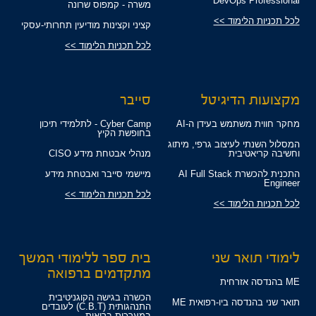
DevOps Professional
משרה - קמפוס שרונה
לכל תכניות הלימוד >>
קציני וקצינות מודיעין תחרותי-עסקי
לכל תכניות הלימוד >>
מקצועות הדיגיטל
סייבר
מחקר חווית משתמש בעידן ה-AI
Cyber Camp - לתלמידי תיכון
בחופשת הקיץ
המסלול השנתי לעיצוב גרפי, מיתוג
וחשיבה קריאטיבית
מנהלי אבטחת מידע CISO
התכנית להכשרת AI Full Stack
מיישמי סייבר ואבטחת מידע
Engineer
לכל תכניות הלימוד >>
לכל תכניות הלימוד >>
לימודי תואר שני
בית ספר ללימודי המשך
מתקדמים ברפואה
ME בהנדסה אזרחית
הכשרה בגישה הקוגניטיבית
תואר שני בהנדסה ביו-רפואית ME
התנהגותית (C.B.T) לעובדים
במערכות בריאות