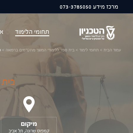
פתח ח
מרכז מידע
073-3785050
תחומי הלימוד
או
עמוד הבית
>
תחומי לימוד
>
בית ספר ללימודי המשך מתקדמים ברפואה
>
פ
בית 
מיקום
קמפוס שרונה, תל אביב