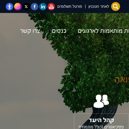
יוטיוב
לינקדאין
פייסבוק
טוויטר
Instagram
לאתר הטכניון
פורטל תשלומים
ות מותאמות לארגונים
כנסים
צרו קשר
ואה
קהל היעד
פסיכיאטרים (כולל מתמחים