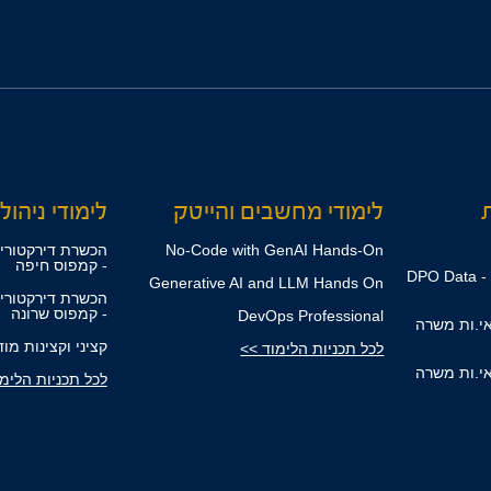
ת
לימודי מחשבים והייטק
לימודי ניהול,
No-Code with GenAI Hands-On
הכשרת דירקטורים
- קמפוס חיפה
קורס ממוני הגנת הפרטיות - DPO Data
Generative AI and LLM Hands On
הכשרת דירקטורים
- קמפוס שרונה
DevOps Professional
אי.ות משרה
קציני וקצינות מו
לכל תכניות הלימוד >>
אי.ות משרה
לכל תכניות הלימ