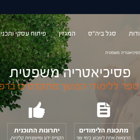
יפוש
דות
סגל ביה"ס
המגזין
פיתוח עסקי ותכני
סיכיאטריה משפטית
פסיכיאטריה משפטית
ספר ללימודי המשך מתקדמים ברפ
מתכונת הלימודים
יתרונות התוכנית
הרצאות אחת לשבוע בימי שני
הקניית ידע ומיומנויות קליניות,