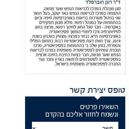
ד"ר רונן הוברפלד
סגן מנהלת המרכז לבריאות הנפש שער מנשה.
התמחה במרכז לבריאות הנפש באר יעקב, בעל תואר
שני בניהול מערכות בריאות באוניברסיטת חיפה וכיום
בהתמחות-על במנהל רפואי. מילא מגוון תפקידים
באקדמיה – חבר סגל החוג לחינוך רפואי, מרצה בחוג
לפיזיותרפיה ורכז לימודי המשך פסיכיאטריה
באוניברסיטת ת"א. נבחר כמרצה מצטיין בטכניון בשנת
2019. ערך חוות דעת פסיכיאטריות רבות בתחום הפלילי
והאזרחי, בוחן שלב ב' בהתמחות בפסיכיאטריה, מרכז
תוכנית עמיתים לפסיכיאטריה משפטית במרכז לבריאות
הנפש שער מנשה, חבר בצוות כתיבת בחינה ארצית
בפסיכיאטריה לסטודנטים לרפואה בארץ וחבר ועד
החברה לפסיכיאטריה משפטית בישראל.
טופס יצירת קשר
השאירו פרטים
ונשמח לחזור אליכם בהקדם
Title