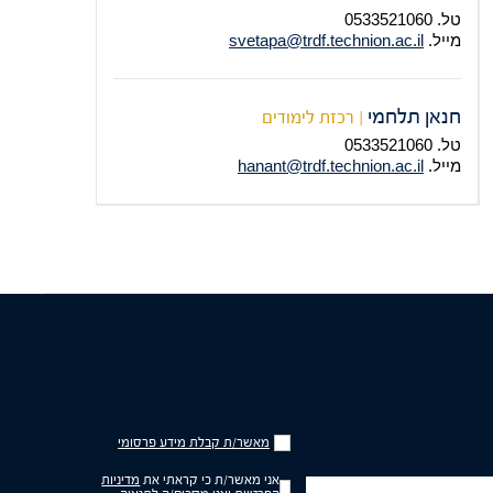
טל. 0533521060
מייל.
svetapa@trdf.technion.ac.il
חנאן תלחמי
| רכזת לימודים
טל.
0533521060
מייל.
hanant@trdf.technion.ac.il
מאשר/ת
מאשר/ת קבלת מידע פרסומי
קבלת
מידע
אני מאשר/ת כי קראתי את
מדיניות
"ל
פרסומי