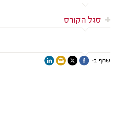
סגל הקורס
שתף ב-