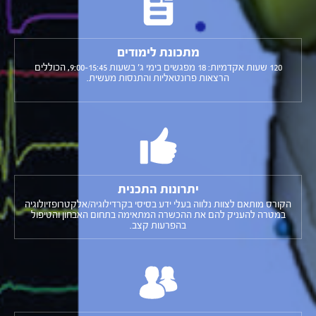
מתכונת לימודים
120 שעות אקדמיות: 18 מפגשים בימי ג' בשעות 9:00-15:45, הכוללים
הרצאות פרונטאליות והתנסות מעשית.
יתרונות התכנית
הקורס מותאם לצוות נלווה בעלי ידע בסיסי בקרדילוגיה/אלקטרופזיולוגיה
במטרה להעניק להם את ההכשרה המתאימה בתחום האבחון והטיפול
בהפרעות קצב.