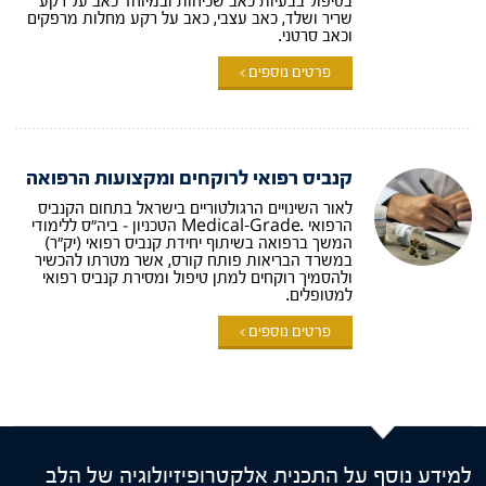
בטיפול בבעיות כאב שכיחות ובמיוחד כאב על רקע
שריר ושלד, כאב עצבי, כאב על רקע מחלות מרפקים
וכאב סרטני.
פרטים נוספים >
קנביס רפואי לרוקחים ומקצועות הרפואה
לאור השינויים הרגולטוריים בישראל בתחום הקנביס
הרפואי .Medical-Grade הטכניון – ביה"ס ללימודי
המשך ברפואה בשיתוף יחידת קנביס רפואי (יק"ר)
במשרד הבריאות פותח קורס, אשר מטרתו להכשיר
ולהסמיך רוקחים למתן טיפול ומסירת קנביס רפואי
למטופלים.
פרטים נוספים >
למידע נוסף על התכנית אלקטרופיזיולוגיה של הלב