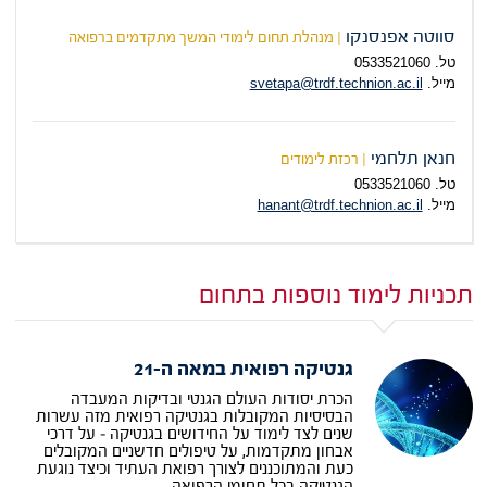
סווטה אפנסנקו
| מנהלת תחום לימודי המשך מתקדמים ברפואה
טל. 0533521060
מייל.
svetapa@trdf.technion.ac.il
חנאן תלחמי
| רכזת לימודים
טל.
0533521060
מייל.
hanant@trdf.technion.ac.il
תכניות לימוד נוספות בתחום
גנטיקה רפואית במאה ה-21
הכרת יסודות העולם הגנטי ובדיקות המעבדה
הבסיסיות המקובלות בגנטיקה רפואית מזה עשרות
שנים לצד לימוד על החידושים בגנטיקה – על דרכי
אבחון מתקדמות, על טיפולים חדשניים המקובלים
כעת והמתוכננים לצורך רפואת העתיד וכיצד נוגעת
הגנטיקה בכל תחומי הרפואה.