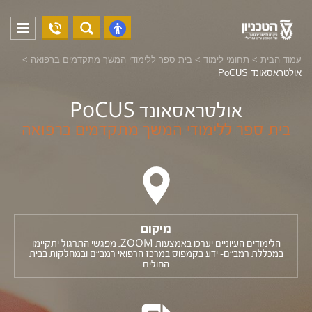
04-
פתח
פתח
8294228
תפריט
נגישות
עמוד הבית
>
תחומי לימוד
>
בית ספר ללימודי המשך מתקדמים ברפואה
>
אולטראסאונד PoCUS
אולטראסאונד PoCUS
בית ספר ללימודי המשך מתקדמים ברפואה
מיקום
הלימודים העיוניים יערכו באמצעות ZOOM. מפגשי התרגול יתקיימו
במכללת רמב"ם- ידע בקמפוס במרכז הרפואי רמב"ם ובמחלקות בבית
החולים