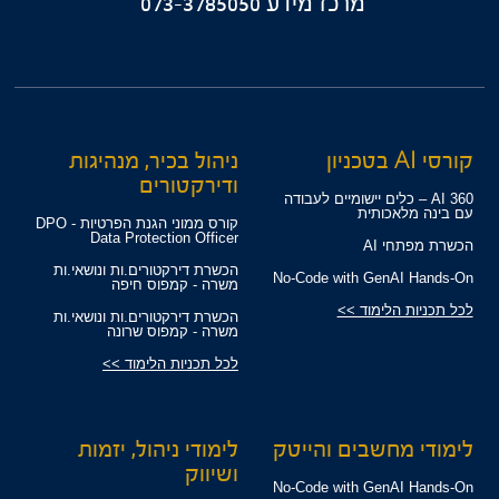
מרכז מידע
073-3785050
קורסי AI בטכניון
ניהול בכיר, מנהיגות
ודירקטורים
360 AI – כלים יישומיים לעבודה
עם בינה מלאכותית
קורס ממוני הגנת הפרטיות - DPO
Data Protection Officer
הכשרת מפתחי AI
הכשרת דירקטורים.ות ונושאי.ות
No-Code with GenAI Hands-On
משרה - קמפוס חיפה
לכל תכניות הלימוד >>
הכשרת דירקטורים.ות ונושאי.ות
משרה - קמפוס שרונה
לכל תכניות הלימוד >>
לימודי מחשבים והייטק
לימודי ניהול, יזמות
ושיווק
No-Code with GenAI Hands-On