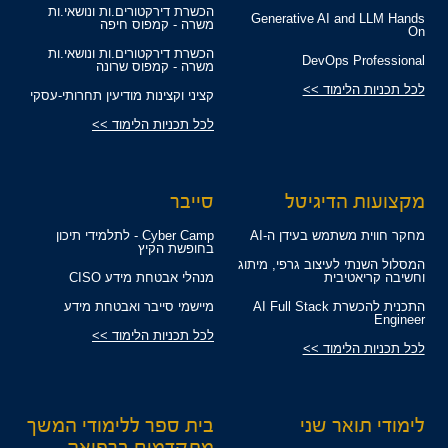
הכשרת דירקטורים.ות ונושאי.ות
Generative AI and LLM Hands
משרה - קמפוס חיפה
On
הכשרת דירקטורים.ות ונושאי.ות
DevOps Professional
משרה - קמפוס שרונה
לכל תכניות הלימוד >>
קציני וקצינות מודיעין תחרותי-עסקי
לכל תכניות הלימוד >>
מקצועות הדיגיטל
סייבר
מחקר חווית משתמש בעידן ה-AI
Cyber Camp - לתלמידי תיכון
בחופשת הקיץ
המסלול השנתי לעיצוב גרפי, מיתוג
וחשיבה קריאטיבית
מנהלי אבטחת מידע CISO
התכנית להכשרת AI Full Stack
מיישמי סייבר ואבטחת מידע
Engineer
לכל תכניות הלימוד >>
לכל תכניות הלימוד >>
לימודי תואר שני
בית ספר ללימודי המשך
מתקדמים ברפואה