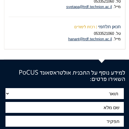
טל. 0533521060
מייל.
svetapa@trdf.technion.ac.il
חנאן תלחמי
| רכזת לימודים
טל.
0533521060
מייל.
hanant@trdf.technion.ac.il
למידע נוסף על התכנית אולטראסאונד PoCUS
השאירו פרטים:
Title
שם
מלא
תפקיד