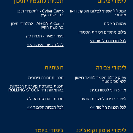
לימודי צילום
תכניות לתלמידי תיכון
המסלול השנתי לצילום והפקת וידאו
Cyber Camp - לתלמידי תיכון
מסחרי
בחופשת הקיץ
אמנות הצילום
AI+DATA Camp - לתלמידי תיכון
בחופשת הקיץ
צילום מתקדם ויסודות הסטודיו
ניצני רפואה - תכנית קיץ
לכל תכניות הלימוד >>
לכל תכניות הלימוד >>
לימודי צבירה
תשתיות
אפיק קבלה מקוצר לתואר ראשון
תכנון תחבורה ציבורית
ללא פסיכומטרי
תכנית בהנדסת מערכות רכבתיות
מידע חיוני לסטודנט.ית
בהתמחות נייד ROLLING STOCK
לימודי צבירה לתעודת הוראה
תכנית בהנדסת מסילה
לכל תכניות הלימוד >>
לכל תכניות הלימוד >>
לימודי אימון וקואצ'ינג
לימודי ביומד