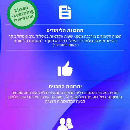
Mi
x
e
d
e
ar
ni
n
ב
מ
יוח
ד
g
L
!
-
נוח
מתכונת הלימודים
תכנית הלימודים מורכבת מ200- שעות אקדמיות במסלול ערב ומסלול בוקר
בשילוב מפגשים ולמידה דיגיטלית (פירוט נוסף ב-"מתכונת הלימודים
וזכאות לתעודה").
יתרונות התכנית
תוכנית מעשית המקנה כלים חדשים המתאימים למציאות התעסוקתית
המשתנה, בשל הופעתם של מנועי AI, ומעניקה את הבסיס הדרוש בעולמות
הבינה המלאכותית היוצרת