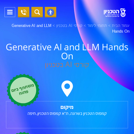
04-
פתח
פתח
8294228
תפריט
נגישות
עמוד הבית
>
תחומי לימוד
>
קורסי AI בטכניון
>
Generative AI and LLM
Hands On
Generative AI and LLM Hands
On
קורסי AI בטכניון
מ
ש
ת
ת
ף
ב
יום
ת
וח
פ
מיקום
קמפוס הטכניון בשרונה, ת"א
קמפוס הטכניון, חיפה