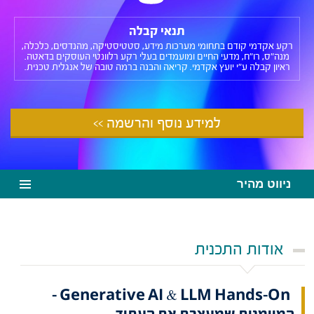
תנאי קבלה
רקע אקדמי קודם בתחומי מערכות מידע, סטטיסטיקה, מהנדסים, כלכלה,
מנה"ס, רו"ח, מדעי החיים ומועמדים בעלי רקע רלוונטי העוסקים בדאטה.
ראיון קבלה ע"י יועץ אקדמי.
קריאה והבנה ברמה טובה של אנגלית טכנית.
למידע נוסף והרשמה >>
ניווט מהיר
אודות התכנית
Generative AI & LLM Hands-On –
המיומנות שמעצבת את העתיד