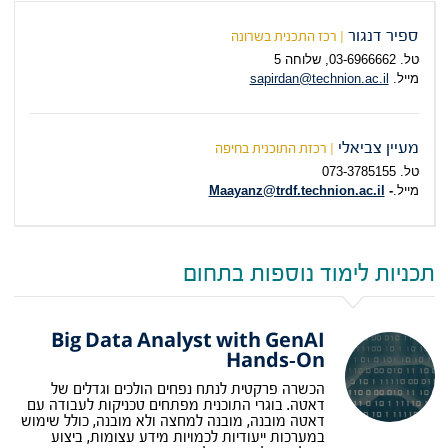
ספיר דנגור
| רכז התכנית בשרונה
טל. 03-6966662, שלוחה 5
מייל.
sapirdan@technion.ac.il
מעיין צביאלי
| רכזת התוכנית בחיפה
טל. 073-378
5155
מייל.
-
Maayanz@trdf.technion.ac.il
תכניות לימוד נוספות בתחום
Big Data Analyst with GenAI
Hands-On
הכשרה פרקטית לנתח נפחים הולכים וגדלים של
דאטה. בוגרי התוכנית מפתחים טכניקות לעבודה עם
דאטה מובנה, מובנה למחצה ולא מובנה, כולל שימוש
במערכות ייעודיות לכמויות מידע עצומות, ביצוע