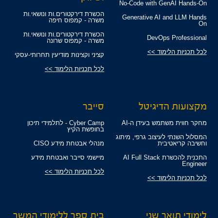
No-Code with GenAI Hands-On
הכשרת דירקטורים.ות ונושאי.ות
Generative AI and LLM Hands
משרה - קמפוס חיפה
On
הכשרת דירקטורים.ות ונושאי.ות
DevOps Professional
משרה - קמפוס שרונה
לכל תכניות הלימוד >>
קציני וקצינות מודיעין תחרותי-עסקי
לכל תכניות הלימוד >>
מקצועות הדיגיטל
סייבר
מחקר חווית משתמש בעידן ה-AI
Cyber Camp - לתלמידי תיכון
בחופשת הקיץ
המסלול השנתי לעיצוב גרפי, מיתוג
וחשיבה קריאטיבית
מנהלי אבטחת מידע CISO
התכנית להכשרת AI Full Stack
מיישמי סייבר ואבטחת מידע
Engineer
לכל תכניות הלימוד >>
לכל תכניות הלימוד >>
לימודי תואר שני
בית ספר ללימודי המשך