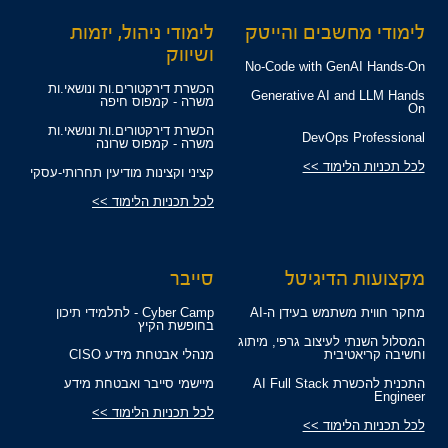
לימודי מחשבים והייטק
לימודי ניהול, יזמות
ושיווק
No-Code with GenAI Hands-On
הכשרת דירקטורים.ות ונושאי.ות
Generative AI and LLM Hands
משרה - קמפוס חיפה
On
הכשרת דירקטורים.ות ונושאי.ות
DevOps Professional
משרה - קמפוס שרונה
לכל תכניות הלימוד >>
קציני וקצינות מודיעין תחרותי-עסקי
לכל תכניות הלימוד >>
מקצועות הדיגיטל
סייבר
מחקר חווית משתמש בעידן ה-AI
Cyber Camp - לתלמידי תיכון
בחופשת הקיץ
המסלול השנתי לעיצוב גרפי, מיתוג
וחשיבה קריאטיבית
מנהלי אבטחת מידע CISO
התכנית להכשרת AI Full Stack
מיישמי סייבר ואבטחת מידע
Engineer
לכל תכניות הלימוד >>
לכל תכניות הלימוד >>