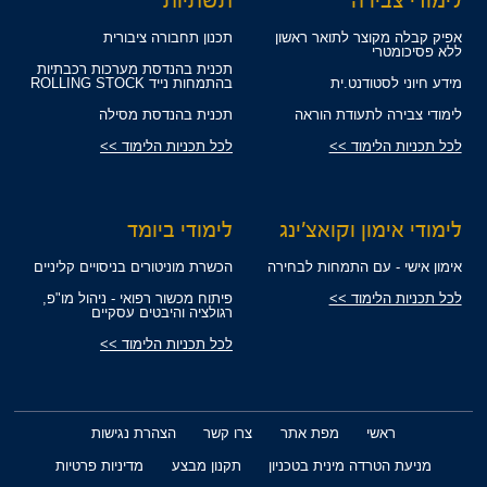
לימודי צבירה
תשתיות
אפיק קבלה מקוצר לתואר ראשון
תכנון תחבורה ציבורית
ללא פסיכומטרי
תכנית בהנדסת מערכות רכבתיות
מידע חיוני לסטודנט.ית
בהתמחות נייד ROLLING STOCK
לימודי צבירה לתעודת הוראה
תכנית בהנדסת מסילה
לכל תכניות הלימוד >>
לכל תכניות הלימוד >>
לימודי אימון וקואצ'ינג
לימודי ביומד
אימון אישי - עם התמחות לבחירה
הכשרת מוניטורים בניסויים קליניים
לכל תכניות הלימוד >>
פיתוח מכשור רפואי - ניהול מו"פ,
רגולציה והיבטים עסקיים
לכל תכניות הלימוד >>
ראשי
מפת אתר
צרו קשר
הצהרת נגישות
מניעת הטרדה מינית בטכניון
תקנון מבצע
מדיניות פרטיות