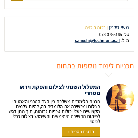
תכנית
הלימוד
המבוקשת
משי סלמן
| רכזת תוכנית
טל. 073-3785165
מייל:
s.meshi@technion.ac.il
תכניות לימוד נוספות בתחום
המסלול השנתי לצילום והפקת וידאו
מסחרי
תכנית הלימודים משלבת בין הצד הטכני והאמנותי
בצילום ומכשירה את הלומדים בה, להיות צלמים
מקצועיים בעלי יכולות טכניות גבוהות, תוך מתן דגש
לפיתוח החשיבה העצמאית והשימוש בצילום ככלי
לביטוי
פרטים נוספים >