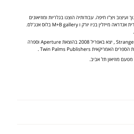
עיצוב ויצ"ו חיפה. עבודותיה הוצגו בגלריות ומוזיאונים
בעולם במספר רב של תערוכות יחיד וקבוצתיות, בינהן בגלרית אנדראה מייזלין בניו יורק ו M+B gallery בלוס אנג'לס.
ספר הצילומים הראשון של מיכל חלבין, ששמו Strangely Familiar , יצא באפריל 2008 בהוצאת Aperture וספרה