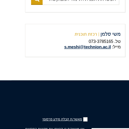
את
תכנית
הלימוד
המבוקשת
משי סלמן
| רכזת תוכנית
טל. 073-3785165
מייל:
s.meshi@technion.ac.il
מאשר/ת
מאשר/ת קבלת מידע פרסומי
קבלת
מידע