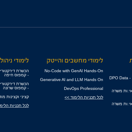
ת
לימודי מחשבים והייטק
לימודי ניהול,
No-Code with GenAI Hands-On
הכשרת דירקטורים
- קמפוס חיפה
קורס ממוני הגנת הפרטיות - DPO Data
Generative AI and LLM Hands On
הכשרת דירקטורים
- קמפוס שרונה
DevOps Professional
אי.ות משרה
קציני וקצינות מו
לכל תכניות הלימוד >>
אי.ות משרה
לכל תכניות הלימ