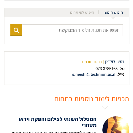
חיפוש חופשי
חיפוש לפי תחום
חפשו
את
תכנית
הלימוד
המבוקשת
משי סלמן
| רכזת תוכנית
טל. 073-3785165
מייל:
s.meshi@technion.ac.il
תכניות לימוד נוספות בתחום
המסלול השנתי לצילום והפקת וידאו
מסחרי