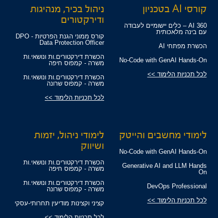
קורסי AI בטכניון
ניהול בכיר, מנהיגות
ודירקטורים
360 AI – כלים יישומיים לעבודה
עם בינה מלאכותית
קורס ממוני הגנת הפרטיות - DPO
Data Protection Officer
הכשרת מפתחי AI
הכשרת דירקטורים.ות ונושאי.ות
No-Code with GenAI Hands-On
משרה - קמפוס חיפה
לכל תכניות הלימוד >>
הכשרת דירקטורים.ות ונושאי.ות
משרה - קמפוס שרונה
לכל תכניות הלימוד >>
לימודי מחשבים והייטק
לימודי ניהול, יזמות
ושיווק
No-Code with GenAI Hands-On
הכשרת דירקטורים.ות ונושאי.ות
Generative AI and LLM Hands
משרה - קמפוס חיפה
On
הכשרת דירקטורים.ות ונושאי.ות
DevOps Professional
משרה - קמפוס שרונה
לכל תכניות הלימוד >>
קציני וקצינות מודיעין תחרותי-עסקי
לכל תכניות הלימוד >>