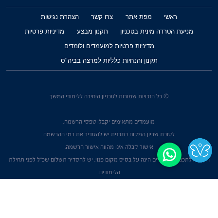
ראשי
מפת אתר
צרו קשר
הצהרת נגישות
מניעת הטרדה מינית בטכניון
תקנון מבצע
מדיניות פרטיות
מדיניות פרטיות למועמדים ולומדים
תקנון והנחיות כלליות למרצה בביה"ס
© כל הזכויות שמורות לטכניון היחידה ללימודי המשך
מועמדים מתאימים יקבלו טפסי הרשמה.
לטובת שריון המקום בתכנית יש להסדיר את דמי ההרשמה
אישור קבלה אינו מהווה אישור הרשמה.
הקבלה לתכנית הלימודים הינה על בסיס מקום פנוי. יש להסדיר תשלום שכ"ל לפני תחילת
הלימודים.
עיצוב ובניית אתרים
|
קורנגה קידום אתרים