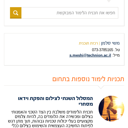
חפשו
את
תכנית
הלימוד
המבוקשת
משי סלמן
| רכזת תוכנית
טל. 073-3785165
מייל:
s.meshi@technion.ac.il
תכניות לימוד נוספות בתחום
המסלול השנתי לצילום והפקת וידאו
מסחרי
תכנית הלימודים משלבת בין הצד הטכני והאמנותי
בצילום ומכשירה את הלומדים בה, להיות צלמים
מקצועיים בעלי יכולות טכניות גבוהות, תוך מתן דגש
לפיתוח החשיבה העצמאית והשימוש בצילום ככלי