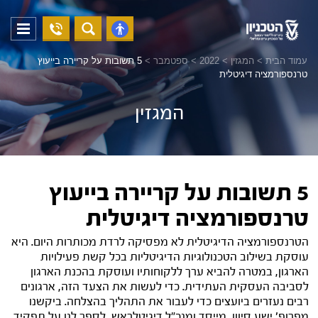
04-
פתח
פתח
8294228
תפריט
נגישות
עמוד הבית
>
המגזין
>
2022
>
ספטמבר
>
5 תשובות על קריירה בייעוץ
טרנספורמציה דיגיטלית
המגזין
5 תשובות על קריירה בייעוץ
טרנספורמציה דיגיטלית
הטרנספורמציה הדיגיטלית לא מפסיקה לרדת מכותרות היום. היא
עוסקת בשילוב הטכנולוגיות הדיגיטליות בכל קשת פעילויות
הארגון, במטרה להביא ערך ללקוחותיו ועוסקת בהכנת הארגון
לסביבה העסקית העתידית. כדי לעשות את הצעד הזה, ארגונים
רבים נעזרים ביועצים כדי לעבור את התהליך בהצלחה. ביקשנו
מפרופ' ישע סיוון, מייסד ומנכ"ל דיגיטלראש, לספר לנו על תפקיד