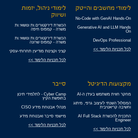
לימודי מחשבים והייטק
לימודי ניהול, יזמות
ושיווק
No-Code with GenAI Hands-On
הכשרת דירקטורים.ות ונושאי.ות
Generative AI and LLM Hands
משרה - קמפוס חיפה
On
הכשרת דירקטורים.ות ונושאי.ות
DevOps Professional
משרה - קמפוס שרונה
לכל תכניות הלימוד >>
קציני וקצינות מודיעין תחרותי-עסקי
לכל תכניות הלימוד >>
מקצועות הדיגיטל
סייבר
מחקר חווית משתמש בעידן ה-AI
Cyber Camp - לתלמידי תיכון
בחופשת הקיץ
המסלול השנתי לעיצוב גרפי, מיתוג
וחשיבה קריאטיבית
מנהלי אבטחת מידע CISO
התכנית להכשרת AI Full Stack
מיישמי סייבר ואבטחת מידע
Engineer
לכל תכניות הלימוד >>
לכל תכניות הלימוד >>