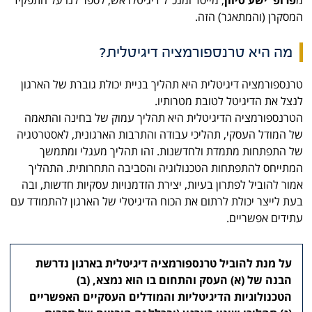
מ
פרופ' ישע סיוון
, מייסד ומנכ"ל דיגיטלראש, לספר לנו על התפקיד
המסקרן (והמתאגר) הזה.
מה היא טרנספורמציה דיגיטלית?
טרנספורמציה דיגיטלית היא תהליך בניית יכולת גוברת של הארגון
לנצל את הדיגיטל לטובת מטרותיו.
הטרנספורמציה הדיגיטלית היא תהליך עמוק של בחינה והתאמה
של המודל העסקי, תהליכי עבודה והתרבות הארגונית, לאסטרטגיה
של התפתחות מתמדת ולחדשנות. זהו תהליך מעגלי ומתמשך
המתייחס להתפתחות הטכנולוגיה והסביבה התחרותית. התהליך
אמור להוביל לפתרון בעיות, יצירת הזדמנויות עסקיות חדשות, ובה
בעת לייצר יכולת לרתום את הכוח הדיגיטלי של הארגון להתמודד עם
עתידים אפשריים.
על מנת להוביל טרנספורמציה דיגיטלית בארגון נדרשת
הבנה של (א) העסק והתחום בו הוא נמצא, (ב)
הטכנולוגיות הדיגיטליות והמודלים העסקיים האפשריים