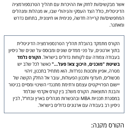
אשר מבקשים/ות לחזק את ההיכרות עם תהליך הטרנספורמציה
הדיגיטלית, כולל הצד העסקי והניהולי שבו, או מנהלות ומנהלים
המחפשים/ות קריירה חדשה, פנימית או חיצונית, בתחום נדרש
ומאתגר.
הקורס מתמקד בהובלת תהליך הטרנספורמציה הדיגיטלית
בתוך ארגונים, על פני ממדים שונים ומבוסס על שנים של ניסיון
בעבודה צמודה עם לקוחות גדולים בישראל.
הקורס נלמד
בשיטת "מוכנים, היכון⁏ צא! פעל…"
כאשר לכל שלב יש
מטרה, אפיון ותכונות נפרדות. הוא מתחיל בתכנון, זיהוי
מכשולים, תעדוף ותכנון הפעולות, עובר אל החלק הקשה של
יישום הפרוייקטים עצמם ורתימת מתנגדי השינוי ומסיים בניטור
והבנת התוצאות. הקורס משלב בין קורס אקדמי שנלמד
במסגרת תכניות MBA ובהכשרות מנהלים בארץ ובחו“ל, לבין
ניסיון רב בעבודה עם ארגונים גדולים בישראל.
הקורס מקנה: