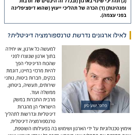
(ג) תהליכי שינוי בארגון (ובכלל זה היבטים של תרבות
ומנהיגות) (ד) הכרה של תהליכי ייעוץ (שהוא דיסציפלינה
בפני עצמה).
לאילו ארגונים נדרשת טרנספורמציה דיגיטלית?
למעשה כל ארגון, או יחידה
בתוך ארגון שנוצרו לפני
שהכוח הדיגיטלי הפך
להיות מרכזי בחיינו, דוגמת
בנקים, חברות ביטוח, נותני
שירותים, תעשיה, ביטחון,
ממשלה ועוד.
מרבית החברות במשק
פרופ' ישע סיון
הישראלי הן מהגרות
דיגיטליות ונדרשות לתהליך
טרנספורמציה דיגיטלית.
אימוץ טכנולוגיות על ידי הארגון ושימוש בה בפעילותו השוטפת,