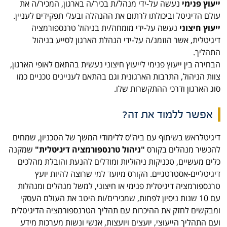
ייעוץ פנימי
נעשה על-ידי מנהל/ת בכיר/ה בארגון, המכיר/ה את
עולם הדיגיטל וביכולתו לרתום את ההנהלה ובעלי תפקידים לעניין.
ייעוץ חיצוני
נעשה על-ידי מומחה/ית בניהול טרנספורמציה
דיגיטלית, אשר הוזמנ/ה על-ידי הנהלת הארגון לסייע בניהול
התהליך.
הבחירה בין ייעוץ פנימי לייעוץ חיצוני נעשית בהתאם לאופי הארגון,
צוות הניהול, התרבות הארגונית וגם בהתאם לעניינים טכניים כמו
סוג הארגון ודרכי ההתקשרות שלו.
אפשר ללמוד את זה?
דיגיטלראש בשיתוף עם ביה"ס ללימודי המשך של הטכניון, שמחים
להכשיר מנהלים בקורס
"ניהול טרנספורמציה דיגיטלית"
שמקנה
כלים מעשיים, טכניקות ניהוליות ומודלים להנעת והובלת מהלכים
דיגיטליים-אסטרטגיים. הקורס מיועד למי שרוצה להיות יועץ
טרנספורמציה דיגיטלית פנימי או חיצוני, למשל מנהלים ומנהלות
עם 10 שנות ניסיון לפחות, שמכירים/ות היטב את העולם העסקי
ומבקשים לחזק את ההיכרות עם תהליך הטרנספורמציה הדיגיטלית
ועם התהליך הייעוצי, יועצים ויועצות, אנשי ונשות מערכות מידע