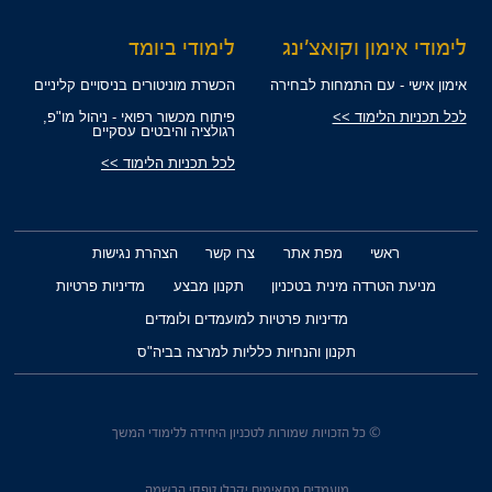
לימודי אימון וקואצ'ינג
לימודי ביומד
אימון אישי - עם התמחות לבחירה
הכשרת מוניטורים בניסויים קליניים
לכל תכניות הלימוד >>
פיתוח מכשור רפואי - ניהול מו"פ,
רגולציה והיבטים עסקיים
לכל תכניות הלימוד >>
ראשי
מפת אתר
צרו קשר
הצהרת נגישות
מניעת הטרדה מינית בטכניון
תקנון מבצע
מדיניות פרטיות
מדיניות פרטיות למועמדים ולומדים
תקנון והנחיות כלליות למרצה בביה"ס
© כל הזכויות שמורות לטכניון היחידה ללימודי המשך
מועמדים מתאימים יקבלו טפסי הרשמה.