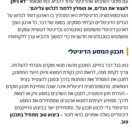
עם סיכוני השיבוש שהדיגיטל עלול להביא. כמו שנאמר "
לא ניתן
לעצור את הגלים, אז מומלץ ללמוד לגלוש עליהם
".
הטרנספורמציה הדיגיטלית היא התהליך בו הארגון לומד לגלוש על
הגלים הדיגיטליים הבלתי פוסקים. בסופו של דבר, כל ארגון הופך
לארגון דיגיטלי ומשתמש באינטרנט ובדיגיטל לעשיית עסקים
ומשתמש בטכנולוגיות חדשניות כדי למשוך ולהביא ערך ללקוחותיו
תכנון המסע הדיגיטלי
כמו בכל דבר בחיים, התכנון מהווה תנאי מוקדם והכרחי להצלחה.
צריך לקחת מפה, לראות היכן נקודת המוצא והיכן היעד המתוכנן,
לתכנן את המסלול ואת התחנות בדרך וכמובן להצטייד בציוד
המתאים. טרנספורמציה דיגיטלית אינה שונה ומחייבת תכנון מוקדם
– הגדרת חזון והמטרה, לתכנן את השלבים במסע ורק אז לצאת
לדרך. מפתיע לעיתים למצוא ארגונים שמתחילים את המסע
הדיגיטלי בלי לבצע תכנון על, ומתחילים ישר בביצוע פרויקטים
דיגיטליים כאלה ואחרים. כדאי לזכור –
ביצוע טוב מתחיל בתכנון
טוב
.