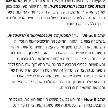
עסקיים חדשים ועוד. בשלב זה על ההנהלה להגדיר את
החזון ואת
מטרת העל לבצוע הטרנספורמציה
. חזון זה יהווה מעין כוכב צפון
של כל התהליך. החשיבות של שלב זה היא ברתימה הארגונית של
חברי ההנהלה למהלך אסטרטגי של הטרנספורמציה הדיגיטלית. זהו
בדרך כלל שלב קצר יחסית.
שלב ה
What
– שלב
התכנון של הטרנספורמציה הדיגיטלית
.
בשלב זה צוות בין תחומי, המייצג את הדיסציפלינות העסקיות
השונות בארגון, עובד משך תקופה קצרה יחסית על איתור וזיהוי
המיזמים הדיגיטליים שיביאו את מירב הערך לארגון. כל מיזם כזה
עובר תהליך קצר של בחינה מבחינת עלות/תועלת, סיכונים
ומשמעויות ולבסוף מתבצעת בחינה של התעידוף שלו ביחס לכלל
המיזמים. התוצר של תהליך זה היא מפת הדרכים הדיגיטלית של
הארגון, מפה המציגה את המיזמים המומלצים לביצוע ואת סדר
הביצוע שלהם. מסמך זה מוצג להנהלת הארגון לקבלת האישור
והקצאת המשאבים הנדרשים.
שלב ה
How
– זהו השלב של מימוש היוזמות השונות. בשלב זה
מתבצע בחירה של טכנולוגיה ושל ספק, הקמת צוות הפרויקט,