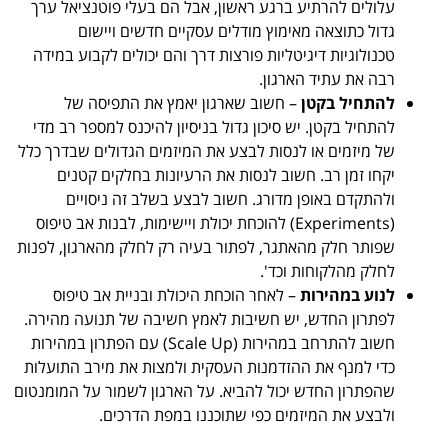
עלולים להרתיע ברגע ראשון, אבל הם בעלי פוטנציאל ערך
גדול כתוצאה מאימוץ מודלים עסקיים חדשים ויישום
טכנולוגיות דיגיטליות פורצות דרך והם יכולים לקבוע במידה
רבה את עתיד הארגון.
להתחיל בקטן
– חשוב שארגון יאמץ את התפיסה של
להתחיל בקטן. יש סיכון גדול בניסיון להיכנס למספר רב מדי
של מיזמים או לנסות לבצע את המיזמים הגדולים שבדרך כלל
יקחו זמן רב. חשוב לנסות את הרעיונות בחלקים קטנים
ולהתקדם באופן מדורג. חשוב לבצע בשלב זה ניסויים
(Experiments) להוכחת יכולת ויישימות, לבנות אב טיפוס
שפותר חלק מהאתגר, לפתור בעיה רק לחלק מהארגון, לפנות
לחלק מהלקוחות וכד'.
לנוע במהירות
– לאחר הוכחת היכולת ובניית אב טיפוס
לפתרון החדש, יש חשיבות לאמץ חשיבה של תנועה מהירה.
חשוב להתרחב במהירות (Scale Up) עם הפתרון במהירות
כדי למנף את ההזדמנות העסקית ולמצות את מירב התועלות
שהפתרון החדש יכול להביא. על הארגון לשמור על המומנטום
ולבצע את המיזמים כפי שתוכננו במפת הדרכים.