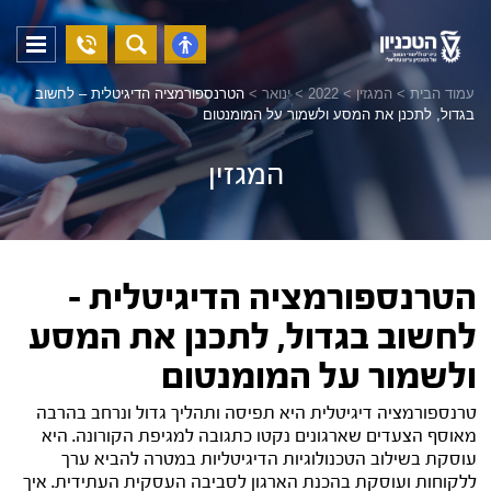
04-
פתח
פתח
8294228
תפריט
נגישות
עמוד הבית
>
המגזין
>
2022
>
ינואר
>
הטרנספורמציה הדיגיטלית – לחשוב
בגדול, לתכנן את המסע ולשמור על המומנטום
המגזין
הטרנספורמציה הדיגיטלית –
לחשוב בגדול, לתכנן את המסע
ולשמור על המומנטום
טרנספורמציה דיגיטלית היא תפיסה ותהליך גדול ונרחב בהרבה
מאוסף הצעדים שארגונים נקטו כתגובה למגיפת הקורונה. היא
עוסקת בשילוב הטכנולוגיות הדיגיטליות במטרה להביא ערך
ללקוחות ועוסקת בהכנת הארגון לסביבה העסקית העתידית. איך