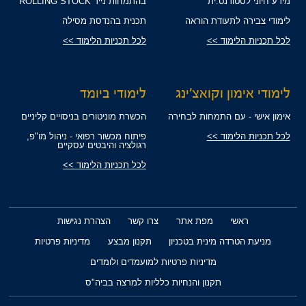
מידע חיוני לסטודנט.ית
בהתמחות נייד ROLLING STOCK
לימודי צבירה לתעודת הוראה
תכנית בהנדסת מסילה
לכל תכניות הלימוד >>
לכל תכניות הלימוד >>
לימודי אימון וקואצ'ינג
לימודי ביומד
אימון אישי - עם התמחות לבחירה
הכשרת מוניטורים בניסויים קליניים
לכל תכניות הלימוד >>
פיתוח מכשור רפואי - ניהול מו"פ,
רגולציה והיבטים עסקיים
לכל תכניות הלימוד >>
ראשי
מפת אתר
צרו קשר
הצהרת נגישות
מניעת הטרדה מינית בטכניון
תקנון מבצע
מדיניות פרטיות
מדיניות פרטיות למועמדים ולומדים
תקנון והנחיות כלליות למרצה בביה"ס