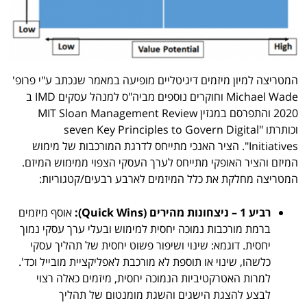
המטריצה למיון מיזמים דיגיטליים מופיעה במאמר שנכתב ע"י פרופ'
Michael Wade וחוקרים נוספים מביה"ס למנהל עסקים IMD ב
2020 והתפרסם במגזין MIT Sloan Management Review
וכותרתו "seven Key Principles to Govern Digital
Initiatives". הציר האנכי מתייחס לדרגת המורכבות של מימוש
המיזם והציר האופקי מתייחס לערך העסקי הצפוי ממימוש המיזם.
המטריצה מחלקת את כלל המיזמים לארבע רבעים/קטגוריות:
רביע 1 – ניצחונות מהירים (
Quick Wins
):
אוסף מיזמים
ברמת מורכבות נמוכה יחסית למימוש ובעלי ערך עסקי נמוך
יחסית. דוגמא: שינוי ושיפור פשוט יחסית של תהליך עסקי
כלשהו, שינוי או תוספת לא מורכבת לאפליקציית מובייל וכד'.
למרות האטרקטיביות הנמוכה יחסית, מיזמים כאלה רצוי
לבצע להצגת הישגים והשגת מומנטום של תהליך