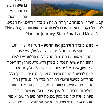
בראייה רחבה
ומבוססת על
החזון שהארגון
קבע. העקרון המנחה צריך להיות לחשוב בגדול ולתכנן את המסע,
להתחיל בקטן, לנוע במהירות ולשמור על המומנטום – Think Big,
Plan the Journey, Start Small and Move Fast.
לחשוב בגדול
ולתכנן את המסע
– מטרת תהליך התכנון,
שלב ה What במתודולוגיה שהוצגה לעיל, היא לאתר,
להגדיר ולסווג את המיזמים הדיגיטליים הרלוונטיים לארגון
להתאמת עשיית העסקים בעידן הדיגיטלי. מומלץ לא לפסול
אף רעיון, אף הוא "פרוע ומחוץ לקופסה". חלק מהמיזמים
יסווגו לרביע 1 ו 4 במטריצת התעדוף, מיזמים שבדרך כלל
ממוקדים במיצוי ומינוף המודל העסקי הקיים. חלק אחר
מהמיזמים המוצעים יסווגו לרביע 3, רביע המכיל מיזמים
גדולים ומורכבים בעלי ערך עסקי גדול ומימושם מורכב.
מיזמים אלה יכולים לעסוק בכניסה לתחומים חדשים ואימוץ
מודלים עסקיים חדשים, מיזמי Exploration. מיזמים אלה