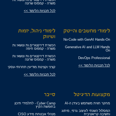
משרה - קמפוס שרונה
לכל תכניות הלימוד >>
לימודי מחשבים והייטק
לימודי ניהול, יזמות
ושיווק
No-Code with GenAI Hands-On
הכשרת דירקטורים.ות ונושאי.ות
Generative AI and LLM Hands
משרה - קמפוס חיפה
On
הכשרת דירקטורים.ות ונושאי.ות
DevOps Professional
משרה - קמפוס שרונה
לכל תכניות הלימוד >>
קציני וקצינות מודיעין תחרותי-עסקי
לכל תכניות הלימוד >>
מקצועות הדיגיטל
סייבר
מחקר חווית משתמש בעידן ה-AI
Cyber Camp - לתלמידי תיכון
בחופשת הקיץ
המסלול השנתי לעיצוב גרפי, מיתוג
וחשיבה קריאטיבית
מנהלי אבטחת מידע CISO