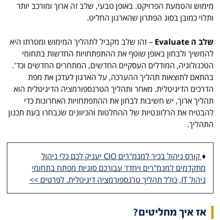
מימוש והטמעת הפרויקט. באופן טבעי, שלב זה ארוך ומורכב יותר
ותלוי כמובן בסוג הפתרון שהארגון החליט.
שלב ה
Evaluate
– זהו שלב מקביל לתהליך המימוש ומטרתו היא
להמשיך ולבחון באופן שוטף את ההתפתחויות החדשות בתחומי
הטכנולוגיה, המודלים העסקיים החדשים, המתחרים החדשים וכד'.
בהתאם לתוצאות תהליך ההערכה, על הארגון לעדכן את מפת
הדרכים הדיגיטלית. מאחר ותהליך הטרנספורמציה הדיגיטלית הוא
תהליך ארוך, יש חשיבות לבחון את ההתפתחויות האחרונות כדי
להבטיח את הרלוונטיות של ההחלטות והכיוונים שנבחרו בעת תכנון
התהליך.
♦
קורס ניהול בכיר למנמ"רים CIO יעניק לכם כלי ניהול
מתקדמים למנמ"רים ויחדד עבורכם סוגיות מפתח בתחומי
ניהול IT, כולל תהליך טרנספורמציה דיגיטלית. לפרטים >>
אז איך מחליטים?