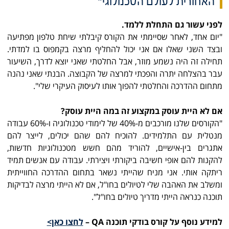
האחורית לעולם הטכנולוגי"
לפני עשור גם התחלת ללמד.
"יום אחד, לאחר שסיימתי את הקורס קיבלתי שיחת טלפון מפתיעה
ובצד השני שאלו אם אני יכול להחליף מרצה בקמפוס בו למדתי.
תחילה זה היה נשמע מוזר, אבל החלטתי שאני יוצא לדרך, השיעור
עבר בהצלחה יתרה והפכתי למרצה של הקבוצה. הבנתי שאני נהנה
מתחום ההדרכה והחלטתי להפוך אותו לעיסוק העיקרי שלי".
אם לא היית עוסק במקצוע זה במה היית עוסק?
"הקורסים שלנו מורכבים מ-40% של לימודי טכנולוגיה ו-60% עבודה
מנטלית עם התלמידים. להוכיח להם שהם יכולים, לייצר להם
אתגרים בין-אישיים, להוריד מהם חשש מטכנולוגיות חדשות,
להקנות להם אופי חשיבה ביקורתי ויצירתי. עבודה עם אנשים תמיד
ריתקה אותי. אני מניח שהייתי נשאר בתחום ההדרכה החווייתית
ומשלב את האהבה שלי לטיולים בחו"ל, אם לא הייתי מרצה לבדיקות
תוכנה כנראה הייתי מדריך טיולים בחו"ל".
למידע נוסף על קורס בודקי תוכנה QA –
לחצו כאן>