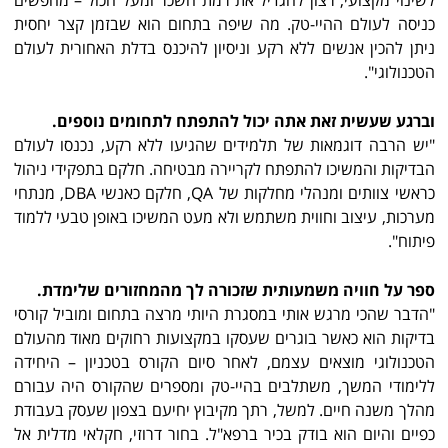
כניסה לעולם ההיי-טק. מה שיפה בתחום הוא שבזמן קצר יחסית
ניתן להכין אנשים ללא רקע וניסיון להיכנס בדלת האחורית לעולם
הטכנולוגי".
וברגע שעשית זאת אתה יכול להתפתח לתחומים נוספים.
"יש הרבה דוגמאות של תלמידים שהגיעו ללא רקע, נכנסו לעולם
הבדיקות והמשיכו להתפתח לקריירה מבטיחה. חלקם בתפקידי ניהול
כראשי צוותים ומנהלי מחלקות של QA, חלקם כאנשי DBA, מנתחי
מערכות, עיצוב וחווית משתמש ולא מעט המשיכו באופן טבעי ללמוד
פיתוח".
ספר על חוויה משמעותית שזכורה לך מהמחזורים שלימדת.
"הדבר שהכי מרגש אותי במסגרת היותי מרצה בתחום ומוביל קורסי
בדיקות הוא כאשר בוגרים שעסקו במקצועות רחוקים מאוד מהעולם
הטכנולוגי מוצאים עצמם, לאחר סיום הקורס בטכניון – היחידה
ללימודי המשך, משתלבים בהיי-טק ומספרים שהקורס היה עבורם
מהלך משנה חיים. למשל, רתך מקיבוץ יחיעם בצפון שעסק בעבודת
כפיים והיום הוא בודק בכיר ברפא"ל. בחור דרוזי, חקלאי מדלית אל