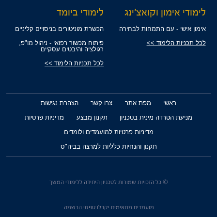
לימודי אימון וקואצ'ינג
לימודי ביומד
אימון אישי - עם התמחות לבחירה
הכשרת מוניטורים בניסויים קליניים
לכל תכניות הלימוד >>
פיתוח מכשור רפואי - ניהול מו"פ,
רגולציה והיבטים עסקיים
לכל תכניות הלימוד >>
ראשי
מפת אתר
צרו קשר
הצהרת נגישות
מניעת הטרדה מינית בטכניון
תקנון מבצע
מדיניות פרטיות
מדיניות פרטיות למועמדים ולומדים
תקנון והנחיות כלליות למרצה בביה"ס
© כל הזכויות שמורות לטכניון היחידה ללימודי המשך
מועמדים מתאימים יקבלו טפסי הרשמה.