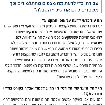
עבודה, כדי לדעת מה מצפים מהתלמידים וכך
משפרים להם את סיכויי הקבלה"
מה עוד כדאי לדעת על אופי המקצוע?
"נדרשת חשיבה מחוץ לקופסה. הניסיון מלמד שדווקא אלו ששואלים
את השאלות הפשוטות והבסיסיות, אלה יהיו הבודקים שיתרמו
למאמצי האיכות שמושקעים לפני הוצאת המוצר לאוויר. לפני
שבועיים פורסם, למשל, שמכונות הכרטוס החדשות של אגד לא
הכירו בכרטיסי סטודנט שהוטענו מראש, מה שיצר טרטור מיותר
ופגיעה במוניטין של החברה. חשוב גם להבין שהמקצוע דורש
יכולות עמידה בזמנים. אנחנו חיים בעולם שבו גרסאות יוצאות
במהירות והיחס שבין שלבי הפיתוח לבדיקות הצטמצם. הדבר בולט
עוד יותר בעידן המובייל שבו גרסאות משוחררות למשתמשי הקצה
בקצב של אחת לכמה שבועות".
מי קהל היעד של הקורס? מי מגיע ללמוד אצלך בקורס בודקי
תוכנה
QA?
"מגיעים אלי בעיקר אנשים שלמדו תחום שונה והם מרגישים דחף
לשינוי מקצועי, רצון להגדיל את רמת השכר ומעל הכול – מחפשים