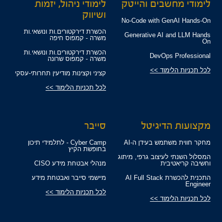
לימודי מחשבים והייטק
לימודי ניהול, יזמות
ושיווק
No-Code with GenAI Hands-On
הכשרת דירקטורים.ות ונושאי.ות
Generative AI and LLM Hands
משרה - קמפוס חיפה
On
הכשרת דירקטורים.ות ונושאי.ות
DevOps Professional
משרה - קמפוס שרונה
לכל תכניות הלימוד >>
קציני וקצינות מודיעין תחרותי-עסקי
לכל תכניות הלימוד >>
מקצועות הדיגיטל
סייבר
מחקר חווית משתמש בעידן ה-AI
Cyber Camp - לתלמידי תיכון
בחופשת הקיץ
המסלול השנתי לעיצוב גרפי, מיתוג
וחשיבה קריאטיבית
מנהלי אבטחת מידע CISO
התכנית להכשרת AI Full Stack
מיישמי סייבר ואבטחת מידע
Engineer
לכל תכניות הלימוד >>
לכל תכניות הלימוד >>