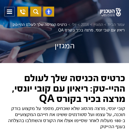
04-
פתח
פתח
8294228
תפריט
נגישות
עמוד הבית
>
המגזין
>
2016
>
יולי
>
כרטיס הכניסה שלך לעולם ההיי-טק:
ריאיון עם קובי יונסי, מרצה בכיר בקורס QA
המגזין
כרטיס הכניסה שלך לעולם
ההיי-טק: ריאיון עם קובי יונסי,
מרצה בכיר בקורס QA
קובי יונסי, מרצה מהסוג שלא שוכחים, מספר על מקצוע בודק
תוכנה, על עצמו ועל סטודנטים ששינו את חייהם המקצועיים
ב-180 מעלות לאחר שסיימו אצלו את הקורס והשתלבו בהצלחה
בענף ההייטק