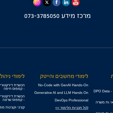
מרכז מידע
073-3785050
ת
לימודי מחשבים והייטק
לימודי ניהול,
No-Code with GenAI Hands-On
הכשרת דירקטורים
- קמפוס חיפה
קורס ממוני הגנת הפרטיות - DPO Data
Generative AI and LLM Hands On
הכשרת דירקטורים
- קמפוס שרונה
DevOps Professional
אי.ות משרה
קציני וקצינות מו
לכל תכניות הלימוד >>