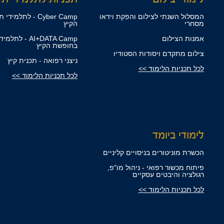
המסלול השנתי לצילום והפקת וידאו
Cyber Camp - לתלמ
מסחרי
הקיץ
אמנות הצילום
AI+DATA Camp - לת
בחופשת הקיץ
צילום מתקדם ויסודות הסטודיו
ניצני רפואה - תכנית קיץ
לכל תכניות הלימוד >>
לכל תכניות הלימוד >>
לימודי ביומד
הכשרת מוניטורים בניסויים קליניים
פיתוח מכשור רפואי - ניהול מו"פ,
רגולציה והיבטים עסקיים
לכל תכניות הלימוד >>