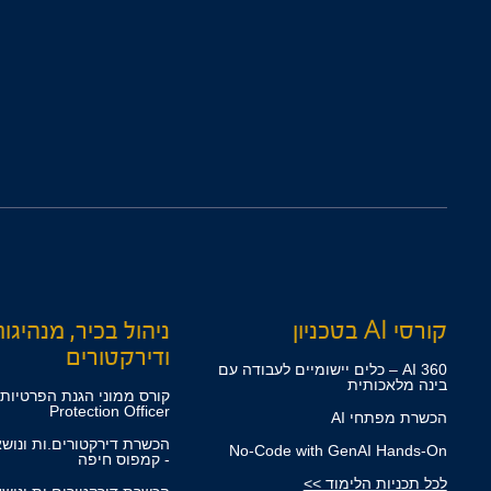
קורסי AI בטכניון
ניהול בכיר, מנהיגו
ודירקטורים
360 AI – כלים יישומיים לעבודה עם
בינה מלאכותית
Protection Officer
הכשרת מפתחי AI
הכשרת דירקטורים.ות ונוש
No-Code with GenAI Hands-On
- קמפוס חיפה
לכל תכניות הלימוד >>