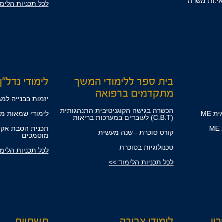
אי.ות משרה
לכל תכניות הלימ
בית ספר ללימודי המשך
לימודי נדל"ן
מתקדמים ברפואה
יזמות בבנייה למג
הכשרה בגישה הקוגניטיבית התנהגותית
 ME
לימודי שמאות מק
(C.B.T) לעובדים במערכות בריאות
תכנית הסבת אקד
קורס סוכרת - שנה מעשית
מוסמכים
טכנולוגיות בסוכרת
לכל תכניות הלימ
לכל תכניות הלימוד >>
ון
לימודי צבירה
תשתיות