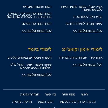
אפיק קבלה מקוצר לתואר ראשון
תכנון תחבורה ציבורית
ללא פסיכומטרי
תכנית בהנדסת מערכות רכבתיות
מידע חיוני לסטודנט.ית
בהתמחות נייד ROLLING STOCK
לימודי צבירה לתעודת הוראה
תכנית בהנדסת מסילה
לכל תכניות הלימוד >>
לכל תכניות הלימוד >>
לימודי אימון וקואצ'ינג
לימודי ביומד
אימון אישי - עם התמחות לבחירה
הכשרת מוניטורים בניסויים קליניים
לכל תכניות הלימוד >>
פיתוח מכשור רפואי - ניהול מו"פ,
רגולציה והיבטים עסקיים
לכל תכניות הלימוד >>
ראשי
מפת אתר
צרו קשר
הצהרת נגישות
מניעת הטרדה מינית בטכניון
תקנון מבצע
מדיניות פרטיות