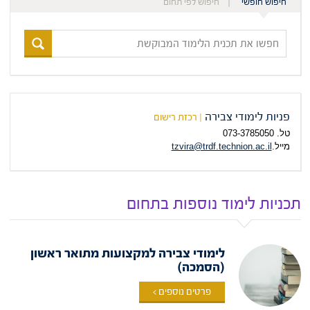
חיפוש חופשי
חיפוש לפי תחום
חפשו
את
תכנית
הלימוד
המבוקשת
פניות לימודי צבירה
| רכזת רישום
טל. 073-3785050
מייל.
tzvira@trdf.technion.ac.il
תכניות לימוד נוספות בתחום
לימודי צבירה למקצועות מתואר ראשון
(הסמכה)
פרטים נוספים >