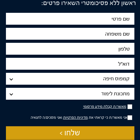
ראשון ללא פסיכומטרי השאירו פרטים:
שם
פרטי
שם
משפחה
טלפון
דוא"ל
מיקום
קמפוס חיפה
הלימודים
מתכונת
מתכונת לימוד
לימוד
מאשר/ת
מאשר/ת קבלת מידע פרסומי
קבלת
מידע
אני מאשר/ת כי קראתי את
מדיניות הפרטיות
ואני מסכים/ה לתנאיה
פרסומי
שלחו >