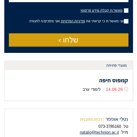
מאשר/ת
מאשר/ת קבלת מידע פרסומי
קבלת
מידע
אני מאשר/ת כי קראתי את
מדיניות הפרטיות
ואני מסכים/ה לתנאיה
פרסומי
שלחו >
מועדי פתיחה
קמפוס חיפה
14.06.26
|
לימודי ערב
נטלי אופפר
| רכזת התכנית
טל. 073-3785160
מייל:
natalio@technion.ac.il